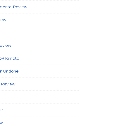
umental Review
(7)
view
(86)
6)
Review
(40)
OR Kimoto
(7)
on Undone
(2)
 Review
(3)
(127)
se
(5)
ew
(26)