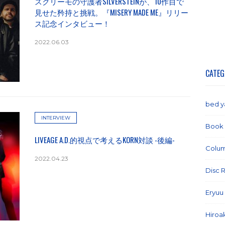
スクリーモの守護者SILVERSTEINが、10作目で
見せた矜持と挑戦。『MISERY MADE ME』リリー
ス記念インタビュー！
2022.06.03
CATEG
bed 
INTERVIEW
Book
LIVEAGE A.D.的視点で考えるKORN対談 -後編-
Colu
2022.04.23
Disc 
Eryuu
Hiroa