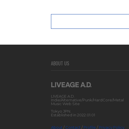
ABOUT US
LIVEAGE A.D.
Indie/Alternative/Punk/HardCore/Metal
Music Web Site
Tokyo JPN.
Established in 2022.01.01
About
/
Contact
/
Profile
/
Privacy Policy