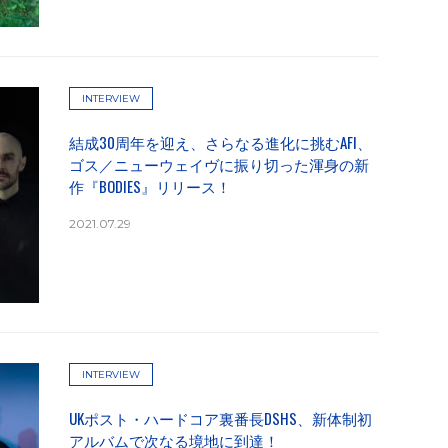
INTERVIEW
結成30周年を迎え、さらなる進化に挑むAFI、
ゴス／ニューウェイヴに振り切った渾身の新
作『BODIES』リリース！
2021.07.29
INTERVIEW
UKポスト・ハードコア裏番長DSHS、新体制初
アルバムで次なる境地に到達！