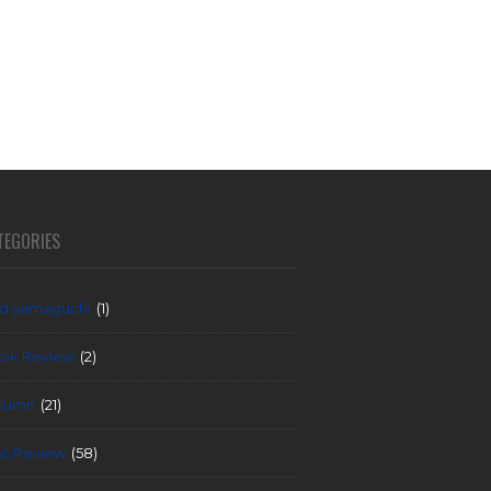
TEGORIES
d yamaguchi
(1)
ok Review
(2)
lumn
(21)
sc Review
(58)