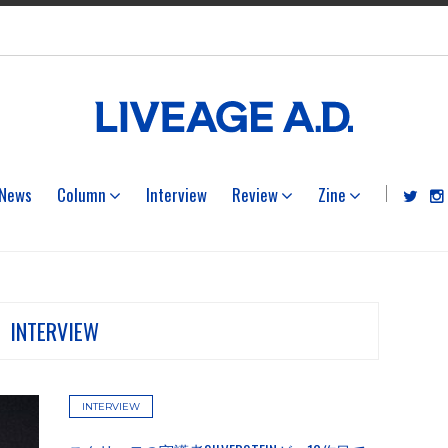
News
Column
Interview
Review
Zine
INTERVIEW
INTERVIEW