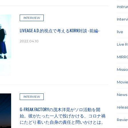
instr
INTERVIEW
Inter
LIVEAGE A.D.的視点で考えるKORN対談 -前編-
live
(1
2022.04.10
Live 
MIRR
Missi
Movie
News
INTERVIEW
relea
G-FREAK FACTORYの茂木洋晃がソロ活動を開
始。彼がたった一人で投げかける、コロナ禍
Revi
にたどり着いた自身の責任と問いかけとは。