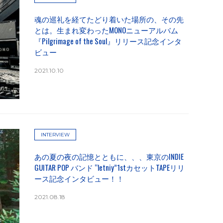
魂の巡礼を経てたどり着いた場所の、その先
とは。生まれ変わったMONOニューアルバム
『Pilgrimage of the Soul』リリース記念インタ
ビュー
2021.10.10
INTERVIEW
あの夏の夜の記憶とともに、、、東京のINDIE
GUITAR POP バンド “letniy”1stカセットTAPEリリ
ース記念インタビュー！！
2021.08.18