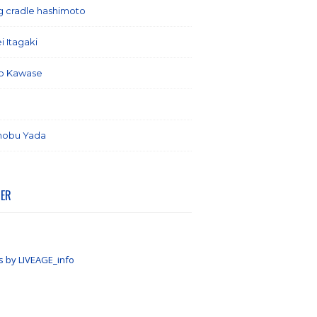
ng cradle hashimoto
(1)
i Itagaki
(13)
o Kawase
(6)
(7)
nobu Yada
(6)
TER
s by LIVEAGE_info