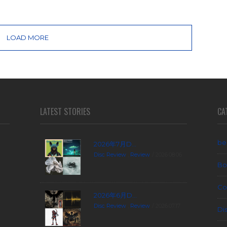
LOAD MORE
LATEST STORIES
CA
be
2026年7月D...
Disc Review
,
Review
2026.08.06
Bo
Co
2026年6月D...
Disc Review
,
Review
2026.07.17
Di