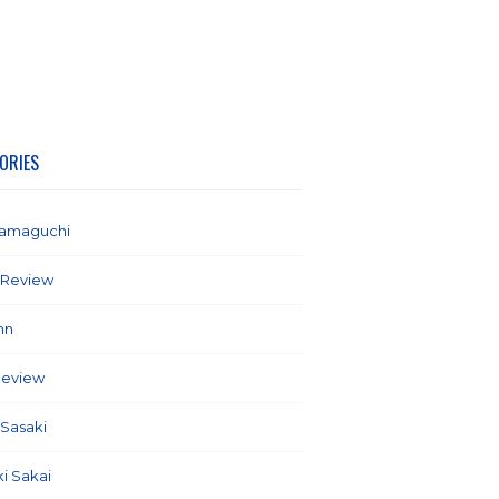
ORIES
yamaguchi
(1)
 Review
(2)
mn
(21)
Review
(58)
 Sasaki
(5)
ki Sakai
(7)