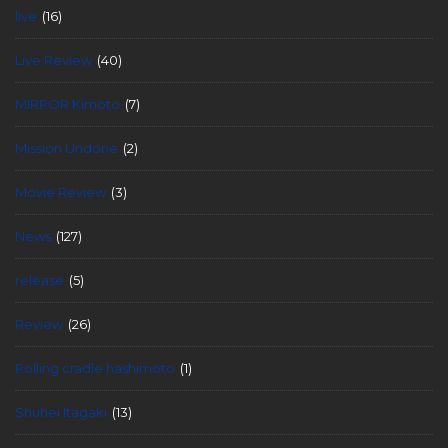
live
(16)
Live Review
(40)
MIRROR Kimoto
(7)
Mission Undone
(2)
Movie Review
(3)
News
(127)
release
(5)
Review
(26)
Rolling cradle hashimoto
(1)
Shuhei Itagaki
(13)