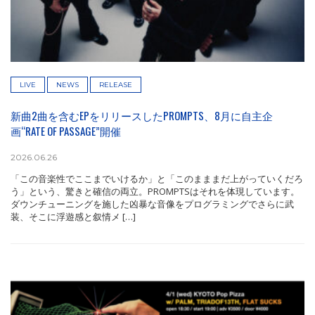
LIVE
NEWS
RELEASE
新曲2曲を含むEPをリリースしたPROMPTS、8月に自主企
画“RATE OF PASSAGE”開催
2026.06.26
「この音楽性でここまでいけるか」と「このまままだ上がっていくだろ
う」という、驚きと確信の両立。PROMPTSはそれを体現しています。
ダウンチューニングを施した凶暴な音像をプログラミングでさらに武
装、そこに浮遊感と叙情メ […]