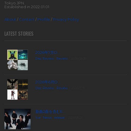
Tokyo JPN.
Established in 2022.01.01
About
/
Contact
/
Profile
/
Privacy Policy
LATEST STORIES
2026年7月D...
Disc Review
,
Review
2026.08.06
2026年6月D...
Disc Review
,
Review
2026.07.17
新曲2曲を含むE...
live
,
News
,
release
2026.06.26