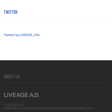
TWITTER
Tweets by LIVEAGE_info
ABOUT US
LIVEAGE A.D.
Indie/Alternative/Punk/HardCore/Metal Music Web Site