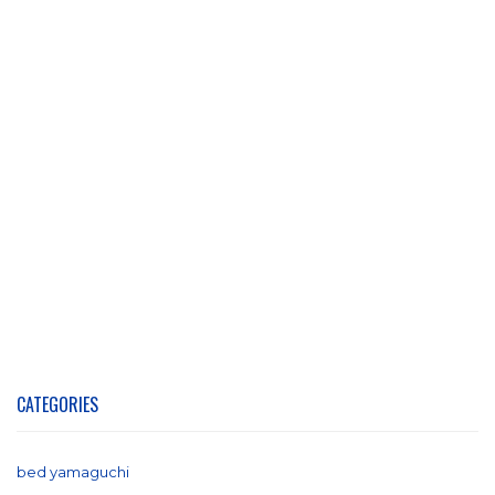
CATEGORIES
bed yamaguchi
(1)