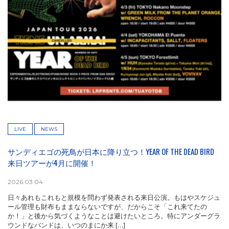
LIVE
NEWS
サンディエゴの死鳥が日本に降り立つ！YEAR OF THE DEAD BIRD
来日ツアーが4月に開催！
2026.03.04
日々あれもこれもと規模を問わず発表される来日公演。もはやスケジュ
ール管理も財布もままならないですが、だからこそ「これ来てたの
か！」と後から気づくようなことは避けたいところ。特にアンダーグラ
ウンドなバンドは、いつのまにか来 […]