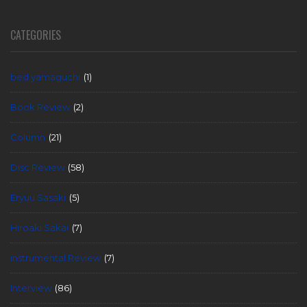
CATEGORIES
bed yamaguchi
(1)
Book Review
(2)
Column
(21)
Disc Review
(58)
Eryuu Sasaki
(5)
Hiroaki Sakai
(7)
instrumental Review
(7)
Interview
(86)