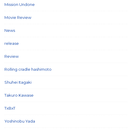
Mission Undone
(2)
Movie Review
(3)
News
(127)
release
(5)
Review
(26)
Rolling cradle hashimoto
(1)
Shuhei Itagaki
(13)
Takuro Kawase
(6)
TxBxT
(7)
Yoshinobu Yada
(6)