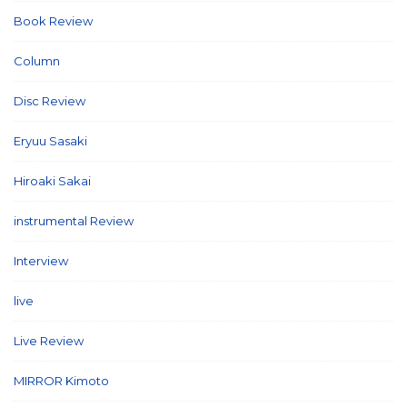
Book Review
(2)
Column
(21)
Disc Review
(58)
Eryuu Sasaki
(5)
Hiroaki Sakai
(7)
instrumental Review
(7)
Interview
(86)
live
(16)
Live Review
(40)
MIRROR Kimoto
(7)