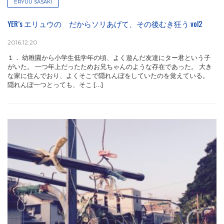
ERYUU SASAKI
YER’s エリュウの だからソリあげて、その後むき狂う vol2
2016.12.20
１． 幼稚園から小学生低学年の頃、よく遊んだ友達にター君という子
がいた。 一つ年上だったためお兄ちゃんのような存在であった。 大き
な家に住んでおり、よくそこで隠れんぼをしていたのを覚えている。
隠れんぼ一つとっても、そこ […]