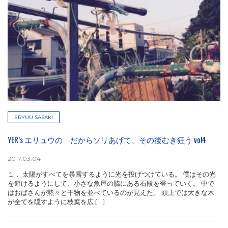
ERYUU SASAKI
YER’s エリュウの だからソリあげて、その後むき狂う vol4
2017.03.04
１． 太陽がすべてを暴露するように光を投げつけている。 僕はその光
を避けるようにして、小さな魚屋の脇にある石段を登っていく。 中で
はおばさんが黙々と干物を並べているのが見えた。 頭上では大きな木
が全てを隠すように枝葉を広 […]