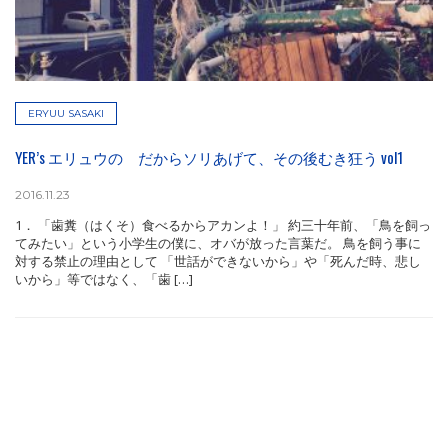
ERYUU SASAKI
YER’s エリュウの だからソリあげて、その後むき狂う vol1
2016.11.23
1． 「歯糞（はくそ）食べるからアカンよ！」 約三十年前、「鳥を飼っ
てみたい」という小学生の僕に、オバが放った言葉だ。 鳥を飼う事に
対する禁止の理由として 「世話ができないから」や「死んだ時、悲し
いから」等ではなく、「歯 […]