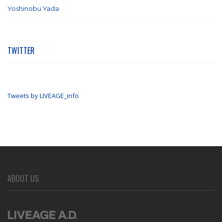
Yoshinobu Yada
(6)
TWITTER
Tweets by LIVEAGE_info
ABOUT US