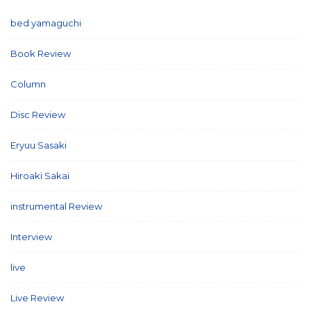
bed yamaguchi
(1)
Book Review
(2)
Column
(21)
Disc Review
(58)
Eryuu Sasaki
(5)
Hiroaki Sakai
(7)
instrumental Review
(7)
Interview
(86)
live
(16)
Live Review
(40)