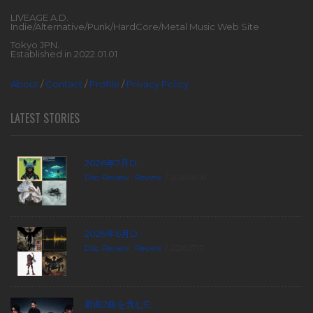
LIVEAGE A.D.
Indie/Alternative/Punk/HardCore/Metal Music Web Site
Tokyo JPN.
Established in 2022.01.01
About
/
Contact
/
Profile
/
Privacy Policy
LATEST STORIES
2026年7月D...
Disc Review
,
Review
2026.08.06
2026年6月D...
Disc Review
,
Review
2026.07.17
新曲2曲を含むE...