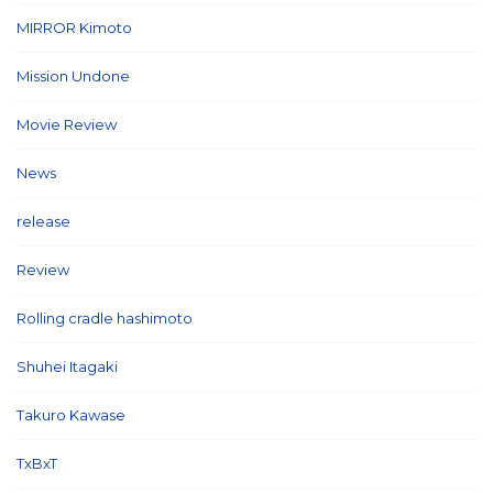
MIRROR Kimoto
(7)
Mission Undone
(2)
Movie Review
(3)
News
(127)
release
(5)
Review
(26)
Rolling cradle hashimoto
(1)
Shuhei Itagaki
(13)
Takuro Kawase
(6)
TxBxT
(7)