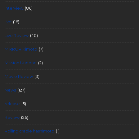
Interview
(86)
live
(16)
Live Review
(40)
MIRROR Kimoto
(7)
Mission Undone
(2)
Movie Review
(3)
News
(127)
release
(5)
Review
(26)
Rolling cradle hashimoto
(1)