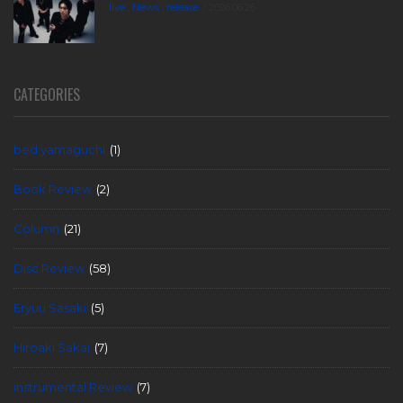
live
,
News
,
release
2026.06.26
CATEGORIES
bed yamaguchi
(1)
Book Review
(2)
Column
(21)
Disc Review
(58)
Eryuu Sasaki
(5)
Hiroaki Sakai
(7)
instrumental Review
(7)