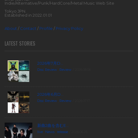
Indie/Alternative/Punk/HardCore/Metal Music Web Site
Tokyo JPN.
Established in 2022.01.01
About
/
Contact
/
Profile
/
Privacy Policy
LATEST STORIES
2026年7月D...
Disc Review
,
Review
2026.08.06
2026年6月D...
Disc Review
,
Review
2026.07.17
新曲2曲を含むE...
live
,
News
,
release
2026.06.26