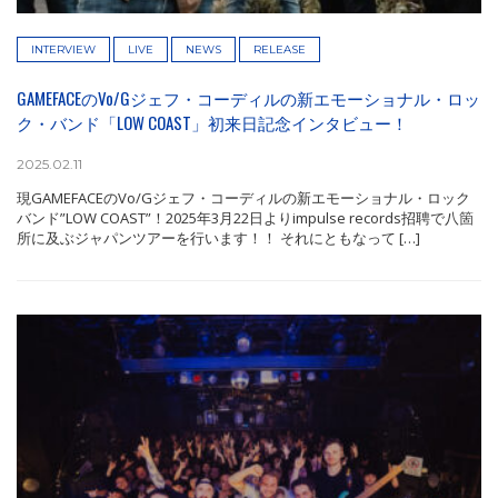
INTERVIEW
LIVE
NEWS
RELEASE
GAMEFACEのVo/Gジェフ・コーディルの新エモーショナル・ロッ
ク・バンド「LOW COAST」初来日記念インタビュー！
2025.02.11
現GAMEFACEのVo/Gジェフ・コーディルの新エモーショナル・ロック
バンド”LOW COAST”！2025年3月22日よりimpulse records招聘で八箇
所に及ぶジャパンツアーを行います！！ それにともなって […]