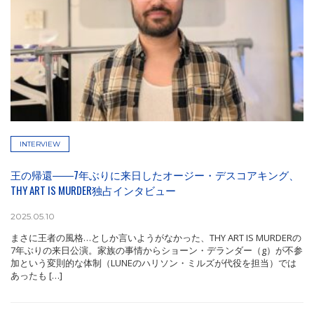
INTERVIEW
王の帰還――7年ぶりに来日したオージー・デスコアキング、
THY ART IS MURDER独占インタビュー
2025.05.10
まさに王者の風格…としか言いようがなかった、THY ART IS MURDERの
7年ぶりの来日公演。家族の事情からショーン・デランダー（g）が不参
加という変則的な体制（LUNEのハリソン・ミルズが代役を担当）では
あったも […]