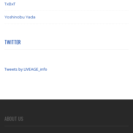
TxBxT
(7)
Yoshinobu Yada
(6)
TWITTER
Tweets by LIVEAGE_info
ABOUT US