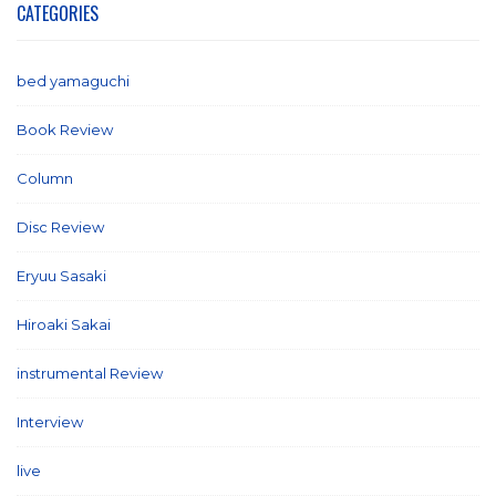
CATEGORIES
bed yamaguchi
(1)
Book Review
(2)
Column
(21)
Disc Review
(58)
Eryuu Sasaki
(5)
Hiroaki Sakai
(7)
instrumental Review
(7)
Interview
(86)
live
(16)