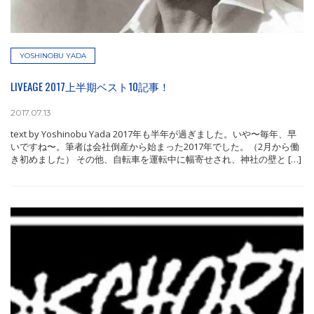
YOSHINOBU YADA
LIVEAGE 2017上半期ベスト10記事！
2017.07.13
text by Yoshinobu Yada 2017年も半年が過ぎました。いや〜毎年、早
いですね〜。筆者は会社倒産から始まった2017年でした。（2月から働
き初めました） その他、自転車を運転中に幅寄せされ、神社の壁と […]