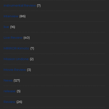
instrumental Review
(7)
Interview
(86)
live
(16)
Live Review
(40)
MIRROR Kimoto
(7)
Mission Undone
(2)
Movie Review
(3)
News
(127)
release
(5)
Review
(26)