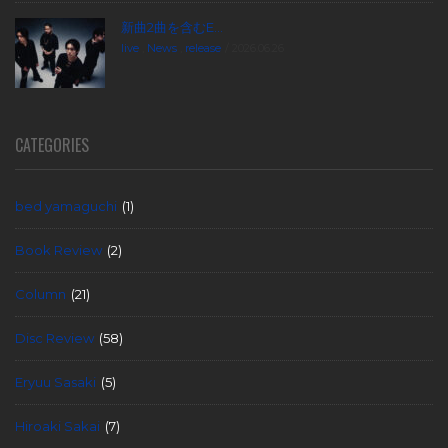
新曲2曲を含むE...
live
,
News
,
release
2026.06.26
CATEGORIES
bed yamaguchi
(1)
Book Review
(2)
Column
(21)
Disc Review
(58)
Eryuu Sasaki
(5)
Hiroaki Sakai
(7)