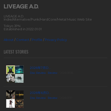
LIVEAGE A.D.
Indie/Alternative/Punk/HardCore/Metal Music Web Site
Tokyo JPN.
Established in 2022.01.01
About
/
Contact
/
Profile
/
Privacy Policy
LATEST STORIES
2026年7月D...
Disc Review
,
Review
2026.08.06
2026年6月D...
Disc Review
,
Review
2026.07.17