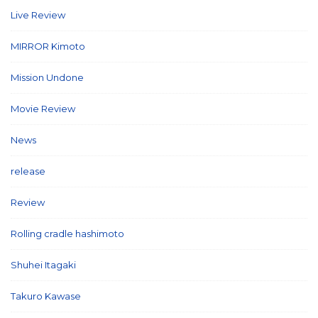
Live Review
(40)
MIRROR Kimoto
(7)
Mission Undone
(2)
Movie Review
(3)
News
(127)
release
(5)
Review
(26)
Rolling cradle hashimoto
(1)
Shuhei Itagaki
(13)
Takuro Kawase
(6)