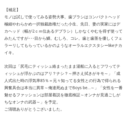
【補足】
モノは試しで使ってみる姿勢大事。歯ブラシはコンパクトヘッド
極細やわらかめ一択独裁政権だった小生、先日、妻の実家にはデ
カヘッド（幅が2ｃｍ位あるデブラシ）しかなくやむを得ず使って
みたんですが･･･目から鱗。むしろ、コレ。歯と歯茎を優しくフェ
ラーリしてもらっているかのようなオーラルエクスタシーlikeナカ
イキ。
次回は「尻毛にティッシュ絡まったまま湯船に入るとフワってテ
ィッシュが浮かぶのはアリ？ナシ？～押さえ拭きがキモ～」「成
人式出た時の浮気率85％＝元々知ってる女性との行為で得られる
興奮具合は本当に異常～俺達死ぬまでBoys be…～」「女性を一番
魅せるファッションは部屋着説を徹底検証～オンナが見過ごしが
ちなオンナの武器～」を予定。
ご清聴ありがとうございました。