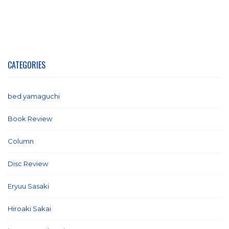
CATEGORIES
bed yamaguchi
(1)
Book Review
(2)
Column
(21)
Disc Review
(58)
Eryuu Sasaki
(5)
Hiroaki Sakai
(7)