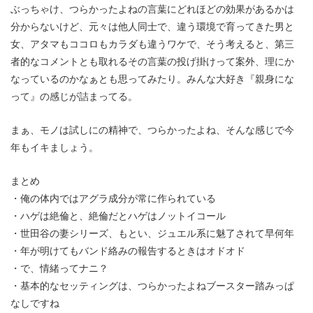
ぶっちゃけ、つらかったよねの言葉にどれほどの効果があるかは
分からないけど、元々は他人同士で、違う環境で育ってきた男と
女、アタマもココロもカラダも違うワケで、そう考えると、第三
者的なコメントとも取れるその言葉の投げ掛けって案外、理にか
なっているのかなぁとも思ってみたり。みんな大好き『親身にな
って』の感じが詰まってる。
まぁ、モノは試しにの精神で、つらかったよね、そんな感じで今
年もイキましょう。
まとめ
・俺の体内ではアグラ成分が常に作られている
・ハゲは絶倫と、絶倫だとハゲはノットイコール
・世田谷の妻シリーズ、もとい、ジュエル系に魅了されて早何年
・年が明けてもバンド絡みの報告するときはオドオド
・で、情緒ってナニ？
・基本的なセッティングは、つらかったよねブースター踏みっぱ
なしですね