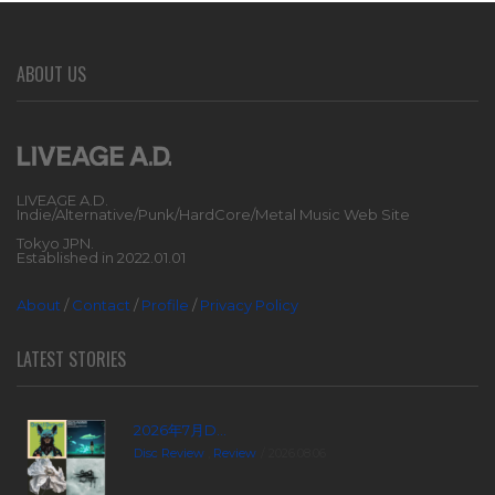
ABOUT US
LIVEAGE A.D.
Indie/Alternative/Punk/HardCore/Metal Music Web Site
Tokyo JPN.
Established in 2022.01.01
About
/
Contact
/
Profile
/
Privacy Policy
LATEST STORIES
2026年7月D...
Disc Review
,
Review
2026.08.06