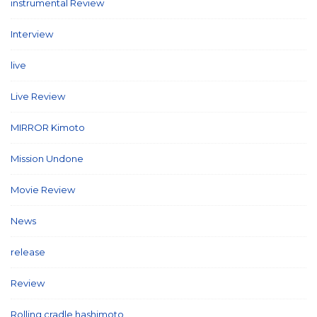
instrumental Review
(7)
Interview
(86)
live
(16)
Live Review
(40)
MIRROR Kimoto
(7)
Mission Undone
(2)
Movie Review
(3)
News
(127)
release
(5)
Review
(26)
Rolling cradle hashimoto
(1)