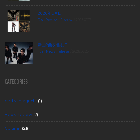
2026年6月D...
Disc Review
,
Review
2026.07.17
新曲2曲を含むE...
live
,
News
,
release
2026.06.26
CATEGORIES
bed yamaguchi
(1)
Book Review
(2)
Column
(21)