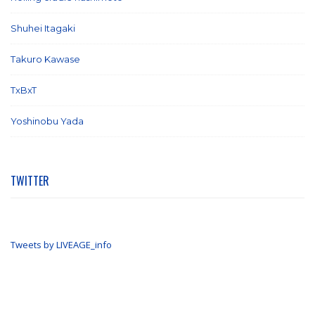
Shuhei Itagaki
(13)
Takuro Kawase
(6)
TxBxT
(7)
Yoshinobu Yada
(6)
TWITTER
Tweets by LIVEAGE_info