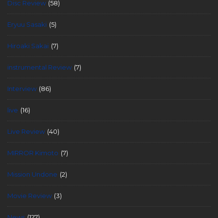
Disc Review
(58)
Eryuu Sasaki
(5)
Hiroaki Sakai
(7)
instrumental Review
(7)
Interview
(86)
live
(16)
Live Review
(40)
MIRROR Kimoto
(7)
Mission Undone
(2)
Movie Review
(3)
News
(127)