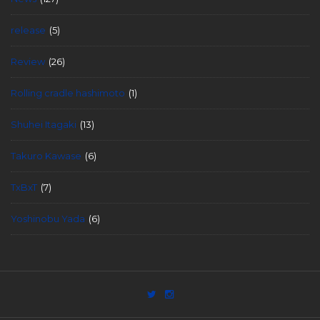
release
(5)
Review
(26)
Rolling cradle hashimoto
(1)
Shuhei Itagaki
(13)
Takuro Kawase
(6)
TxBxT
(7)
Yoshinobu Yada
(6)