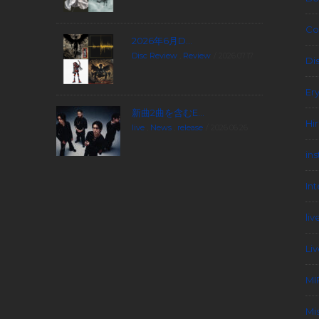
Co
2026年6月D...
Disc Review
,
Review
2026.07.17
Di
Er
新曲2曲を含むE...
Hi
live
,
News
,
release
2026.06.26
in
In
liv
Li
MI
Mi