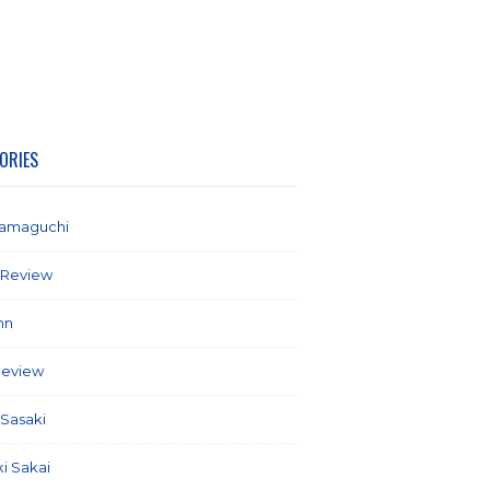
ORIES
yamaguchi
(1)
 Review
(2)
mn
(21)
Review
(58)
 Sasaki
(5)
ki Sakai
(7)