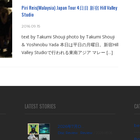
Piri Reis(Malaysia) Japan Tour 4日目 新宿 Hill Valley
Studio
2016.09.15
text by Takumi Shouji photo by Takumi Shouji
& Yoshinobu Yada 本日は平日の月曜日。新宿Hill
Valley Studioで行われる東南アジア マレー […]
LATEST STORIES
CA
be
2026年7月D...
Disc Review
,
Review
2026.08.06
Bo