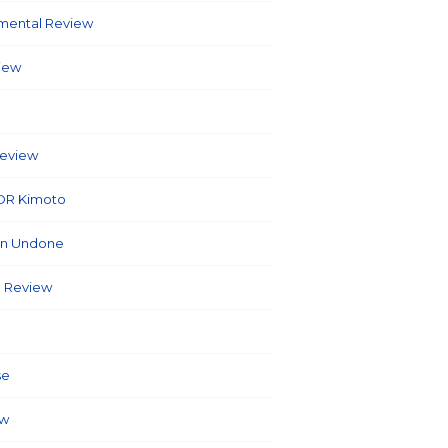
umental Review
(7)
view
(86)
6)
Review
(40)
OR Kimoto
(7)
on Undone
(2)
 Review
(3)
(127)
se
(5)
ew
(26)