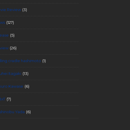
vie Review
(3)
ws
(127)
lease
(5)
view
(26)
lling cradle hashimoto
(1)
uhei Itagaki
(13)
kuro Kawase
(6)
BxT
(7)
shinobu Yada
(6)