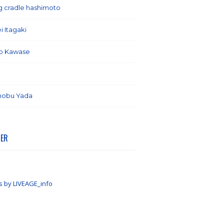
ng cradle hashimoto
(1)
i Itagaki
(13)
o Kawase
(6)
(7)
nobu Yada
(6)
TER
s by LIVEAGE_info