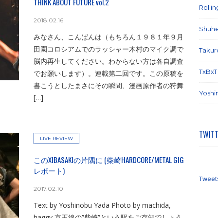
THINK ABOUT FUTURE vol.2
Rolli
2018.02.16
Shuhe
みなさん、こんばんは（もちろん１９８１年９月
田園コロシアムでのラッシャー木村のマイク調で
Takur
脳内再生してください。わからない方は各自調査
TxBxT
でお願いします）。連載第二回です。この原稿を
書こうとしたまさにその瞬間、漫画原作者の狩舞
Yoshi
[…]
TWIT
LIVE REVIEW
このXIBASAKIの片隅に (柴崎HARDCORE/METAL GIG
レポート)
Tweet
2017.02.10
Text by Yoshinobu Yada Photo by machida,
haggy 京王線の”柴崎”という駅をご存知でしょう