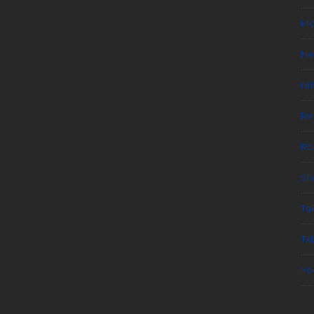
Mo
Ne
re
Re
Ro
Sh
Ta
Tx
Yo