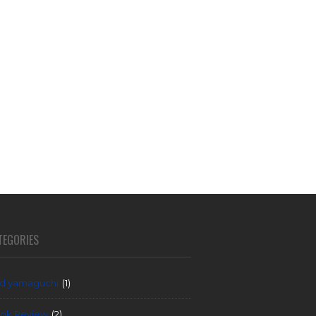
TEGORIES
d yamaguchi
(1)
ok Review
(2)