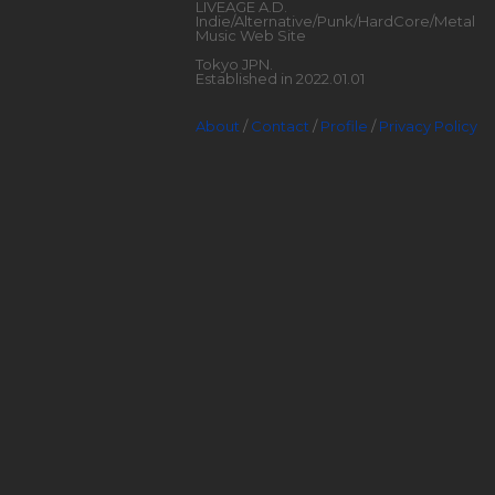
LIVEAGE A.D.
Indie/Alternative/Punk/HardCore/Metal
Music Web Site
Tokyo JPN.
Established in 2022.01.01
About
/
Contact
/
Profile
/
Privacy Policy