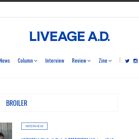
News
Column
Interview
Review
Zine
BROILER
INTERVIEW