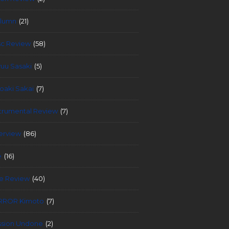
lumn
(21)
sc Review
(58)
yuu Sasaki
(5)
roaki Sakai
(7)
strumental Review
(7)
terview
(86)
e
(16)
ve Review
(40)
RROR Kimoto
(7)
ssion Undone
(2)