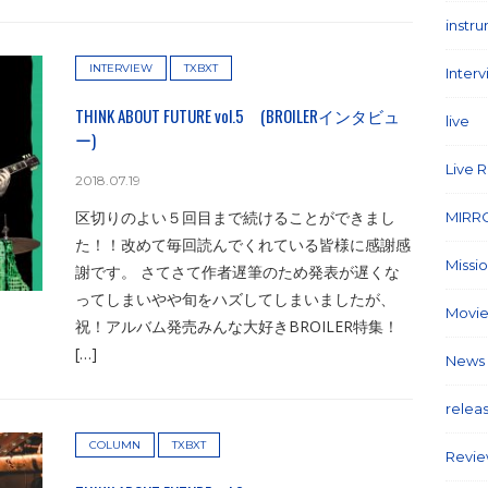
instr
INTERVIEW
TXBXT
Inter
THINK ABOUT FUTURE vol.5 (BROILERインタビュ
live
(1
ー)
Live 
2018.07.19
区切りのよい５回目まで続けることができまし
MIRR
た！！改めて毎回読んでくれている皆様に感謝感
Missi
謝です。 さてさて作者遅筆のため発表が遅くな
ってしまいやや旬をハズしてしまいましたが、
Movie
祝！アルバム発売みんな大好きBROILER特集！
[…]
News
relea
COLUMN
TXBXT
Revi