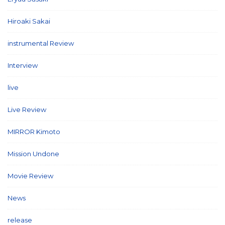
Hiroaki Sakai
(7)
instrumental Review
(7)
Interview
(86)
live
(16)
Live Review
(40)
MIRROR Kimoto
(7)
Mission Undone
(2)
Movie Review
(3)
News
(127)
release
(5)