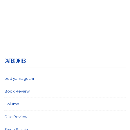
CATEGORIES
bed yamaguchi
(1)
Book Review
(2)
Column
(21)
Disc Review
(58)
Eryuu Sasaki
(5)