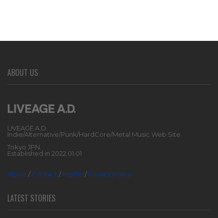
ABOUT US
LIVEAGE A.D.
Indie/Alternative/Punk/HardCore/Metal Music Web Site
Tokyo JPN.
Established in 2022.01.01
About
/
Contact
/
Profile
/
Privacy Policy
LATEST STORIES