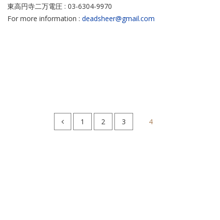
東高円寺二万電圧 : 03-6304-9970
For more information :
deadsheer@gmail.com
1
2
3
4