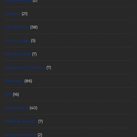
Column
(21)
Disc Review
(58)
Eryuu Sasaki
(5)
Hiroaki Sakai
(7)
instrumental Review
(7)
Interview
(86)
live
(16)
Live Review
(40)
MIRROR Kimoto
(7)
Mission Undone
(2)