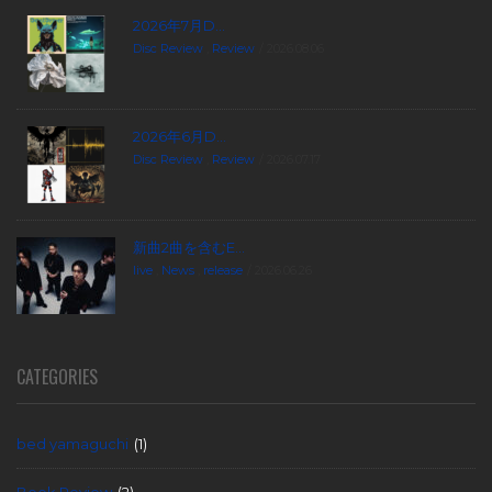
2026年7月D...
Disc Review
,
Review
2026.08.06
2026年6月D...
Disc Review
,
Review
2026.07.17
新曲2曲を含むE...
live
,
News
,
release
2026.06.26
CATEGORIES
bed yamaguchi
(1)
Book Review
(2)