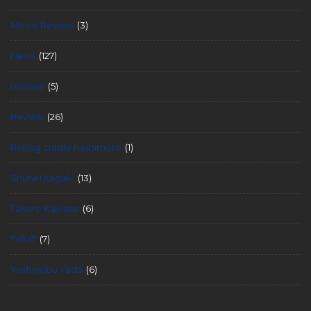
Movie Review
(3)
News
(127)
release
(5)
Review
(26)
Rolling cradle hashimoto
(1)
Shuhei Itagaki
(13)
Takuro Kawase
(6)
TxBxT
(7)
Yoshinobu Yada
(6)