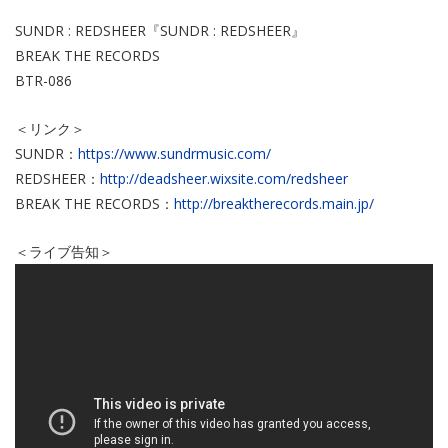
SUNDR : REDSHEER『SUNDR : REDSHEER』
BREAK THE RECORDS
BTR-086
＜リンク＞
SUNDR：
https://www.sundrmusic.com/
REDSHEER：
http://deadsheer.wixsite.com/redsheer
BREAK THE RECORDS：
http://breaktherecords.main.jp/
＜ライブ告知＞