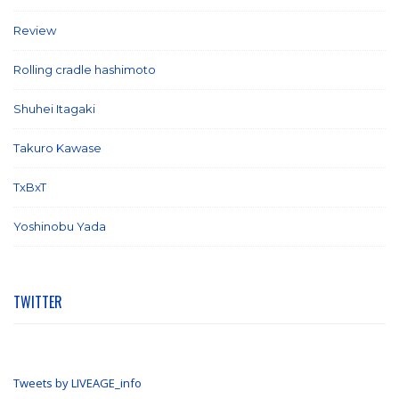
Review
(26)
Rolling cradle hashimoto
(1)
Shuhei Itagaki
(13)
Takuro Kawase
(6)
TxBxT
(7)
Yoshinobu Yada
(6)
TWITTER
Tweets by LIVEAGE_info