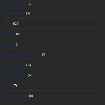
Mission Undone
(2)
Movie Review
(3)
News
(127)
release
(5)
Review
(26)
Rolling cradle hashimoto
(1)
Shuhei Itagaki
(13)
Takuro Kawase
(6)
TxBxT
(7)
Yoshinobu Yada
(6)