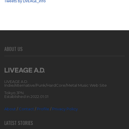
Tweets by LIVEAGE_info
ABOUT US
LIVEAGE A.D.
Indie/Alternative/Punk/HardCore/Metal Music Web Site
Tokyo JPN.
Established in 2022.01.01
About
/
Contact
/
Profile
/
Privacy Policy
LATEST STORIES