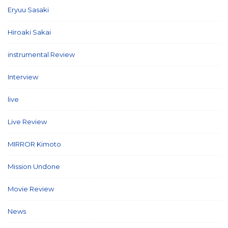
Eryuu Sasaki
(5)
Hiroaki Sakai
(7)
instrumental Review
(7)
Interview
(86)
live
(16)
Live Review
(40)
MIRROR Kimoto
(7)
Mission Undone
(2)
Movie Review
(3)
News
(127)