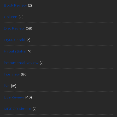
Book Review
(2)
Column
(21)
Disc Review
(58)
Eryuu Sasaki
(5)
Hiroaki Sakai
(7)
instrumental Review
(7)
Interview
(86)
live
(16)
Live Review
(40)
MIRROR Kimoto
(7)