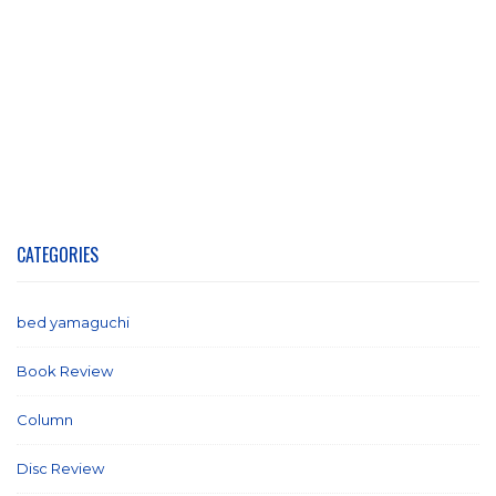
CATEGORIES
bed yamaguchi
(1)
Book Review
(2)
Column
(21)
Disc Review
(58)