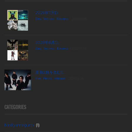
2026年7月D...
Disc Review
,
Review
2026.08.06
2026年6月D...
Disc Review
,
Review
2026.07.17
新曲2曲を含むE...
live
,
News
,
release
2026.06.26
CATEGORIES
bed yamaguchi
(1)