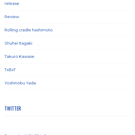
release
(5)
Review
(26)
Rolling cradle hashimoto
(1)
Shuhei Itagaki
(13)
Takuro Kawase
(6)
TxBxT
(7)
Yoshinobu Yada
(6)
TWITTER