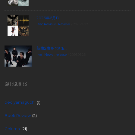
2026年6月D...
Disc Review
,
Review
2026.07.17
新曲2曲を含むE...
live
,
News
,
release
2026.06.26
CATEGORIES
bed yamaguchi
(1)
Book Review
(2)
Column
(21)