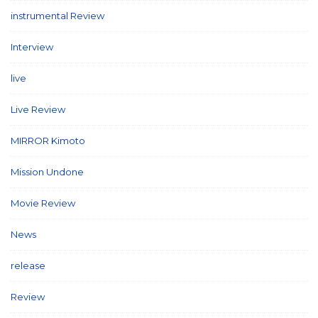
instrumental Review
(7)
Interview
(86)
live
(16)
Live Review
(40)
MIRROR Kimoto
(7)
Mission Undone
(2)
Movie Review
(3)
News
(127)
release
(5)
Review
(26)