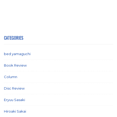
CATEGORIES
bed yamaguchi
(1)
Book Review
(2)
Column
(21)
Disc Review
(58)
Eryuu Sasaki
(5)
Hiroaki Sakai
(7)