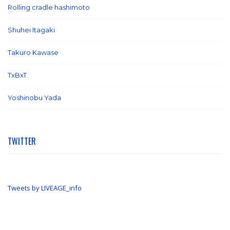
Rolling cradle hashimoto
(1)
Shuhei Itagaki
(13)
Takuro Kawase
(6)
TxBxT
(7)
Yoshinobu Yada
(6)
TWITTER
Tweets by LIVEAGE_info