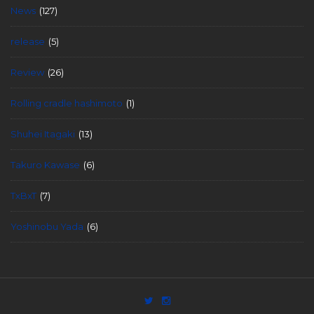
News
(127)
release
(5)
Review
(26)
Rolling cradle hashimoto
(1)
Shuhei Itagaki
(13)
Takuro Kawase
(6)
TxBxT
(7)
Yoshinobu Yada
(6)