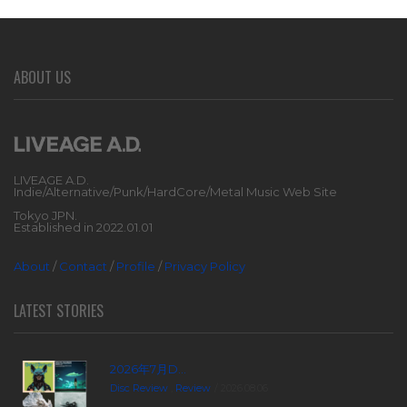
ABOUT US
LIVEAGE A.D.
Indie/Alternative/Punk/HardCore/Metal Music Web Site
Tokyo JPN.
Established in 2022.01.01
About
/
Contact
/
Profile
/
Privacy Policy
LATEST STORIES
2026年7月D...
Disc Review
,
Review
2026.08.06