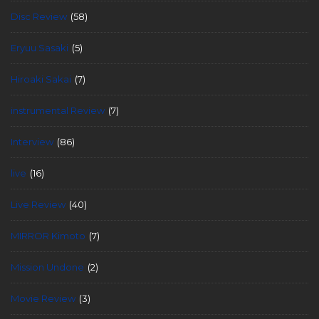
Disc Review
(58)
Eryuu Sasaki
(5)
Hiroaki Sakai
(7)
instrumental Review
(7)
Interview
(86)
live
(16)
Live Review
(40)
MIRROR Kimoto
(7)
Mission Undone
(2)
Movie Review
(3)