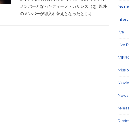
メンバーとなったディーノ・カザレス（g）以外
instr
のメンバーが総入れ替えとなったと […]
Inter
live
(1
Live 
MIRR
Missi
Movie
News
relea
Revi