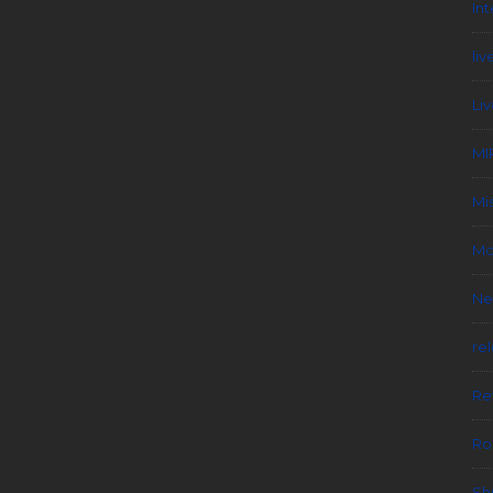
In
liv
Li
MI
Mi
Mo
Ne
re
Re
Ro
Sh