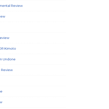
umental Review
(7)
view
(86)
6)
Review
(40)
OR Kimoto
(7)
on Undone
(2)
 Review
(3)
(127)
se
(5)
ew
(26)