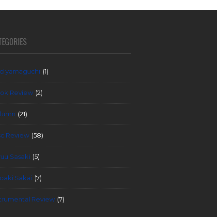
TEGORIES
d yamaguchi
(1)
ok Review
(2)
lumn
(21)
sc Review
(58)
yuu Sasaki
(5)
roaki Sakai
(7)
strumental Review
(7)