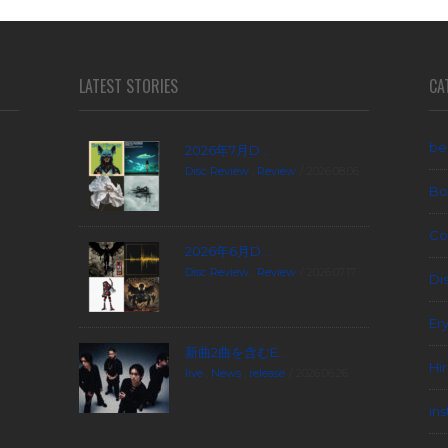
LATEST STORIES
CA
be
2026年7月D...
Disc Review
,
Review
2026.08.06
Bo
Co
2026年6月D...
Disc Review
,
Review
2026.07.17
Di
Er
新曲2曲を含むE...
Hi
live
,
News
,
release
2026.06.26
in