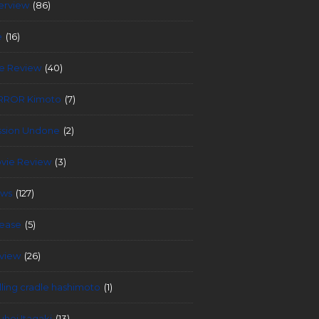
terview
(86)
e
(16)
ve Review
(40)
RROR Kimoto
(7)
ssion Undone
(2)
vie Review
(3)
ws
(127)
lease
(5)
view
(26)
lling cradle hashimoto
(1)
uhei Itagaki
(13)