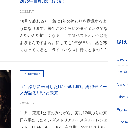
2025年10月Disc Review！
2025.11.11
10月が終わると、急に1年の終わりを意識するよ
うになります。毎年このくらいのタイミングでな
んやかんや忙しくなるし、年間ベストとかも頭を
CATEG
よぎるんですよね。にしても1年が早い。 あと寒
くなってくると、ライブハウスに行くときの […]
bed 
Book
INTERVIEW
Colu
12年ぶりに来日したFEAR FACTORY。総帥ディー
ノが語る思いと未来
Disc 
2024.11.25
Eryuu
11月、東京1公演のみながら、実に12年ぶりの来
日を果たしたインダストリアル・メタル・レジェ
Hiroa
ンド、FEAR FACTORY。今や唯一のオリジナル