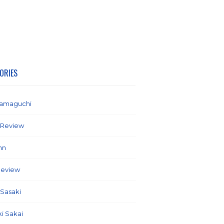
ORIES
yamaguchi
(1)
 Review
(2)
mn
(21)
Review
(58)
 Sasaki
(5)
ki Sakai
(7)