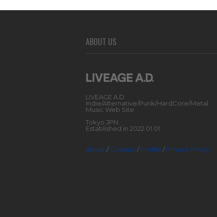
ABOUT US
LIVEAGE A.D.
Indie/Alternative/Punk/HardCore/Metal
Music Web Site
Tokyo JPN.
Established in 2022.01.01
About
/
Contact
/
Profile
/
Privacy Policy