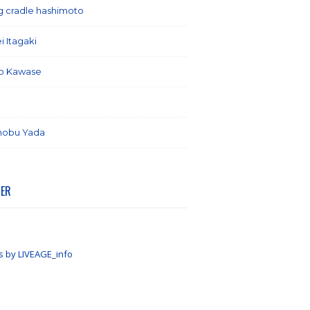
ng cradle hashimoto
(1)
i Itagaki
(13)
o Kawase
(6)
(7)
nobu Yada
(6)
TER
s by LIVEAGE_info