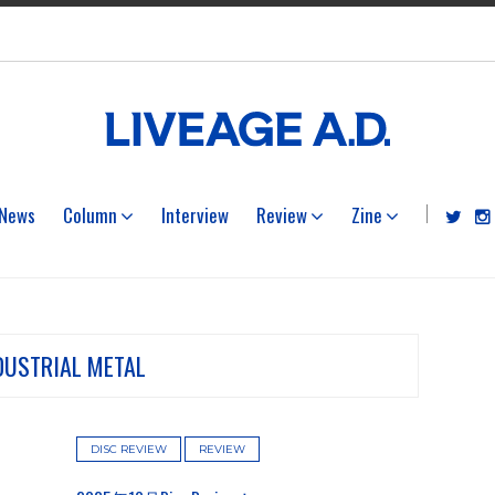
News
Column
Interview
Review
Zine
DUSTRIAL METAL
DISC REVIEW
REVIEW