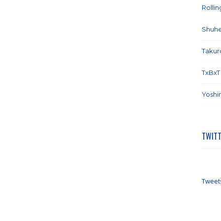
Rolli
Shuhe
Takur
TxBxT
Yoshi
TWIT
Tweet