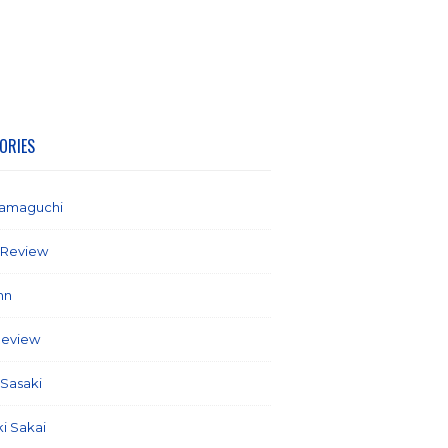
ORIES
yamaguchi
(1)
 Review
(2)
mn
(21)
Review
(58)
 Sasaki
(5)
ki Sakai
(7)