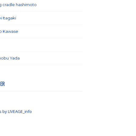
ng cradle hashimoto
(1)
i Itagaki
(13)
o Kawase
(6)
(7)
nobu Yada
(6)
TER
s by LIVEAGE_info