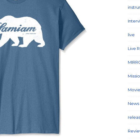
instr
Inter
live
(1
Live 
MIRR
Missi
Movie
News
relea
Revi