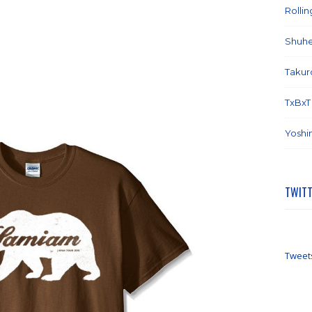
Rolli
Shuhe
Takur
TxBxT
Yoshi
TWIT
Tweet