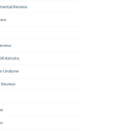
umental Review
(7)
view
(86)
6)
Review
(40)
OR Kimoto
(7)
on Undone
(2)
 Review
(3)
(127)
se
(5)
ew
(26)