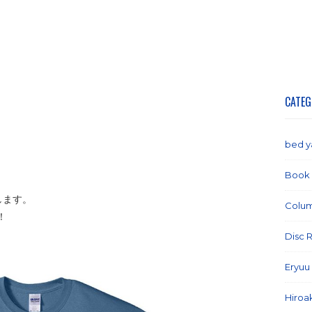
CATEG
bed 
Book
します。
Colu
！
Disc 
Eryuu
Hiroa