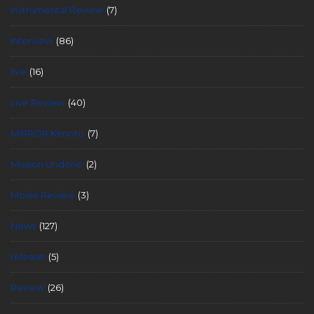
instrumental Review
(7)
Interview
(86)
live
(16)
Live Review
(40)
MIRROR Kimoto
(7)
Mission Undone
(2)
Movie Review
(3)
News
(127)
release
(5)
Review
(26)