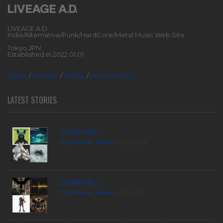
LIVEAGE A.D.
Indie/Alternative/Punk/HardCore/Metal Music Web Site
Tokyo JPN.
Established in 2022.01.01
About
/
Contact
/
Profile
/
Privacy Policy
LATEST STORIES
2026年7月D...
Disc Review
,
Review
2026.08.06
2026年6月D...
Disc Review
,
Review
2026.07.17