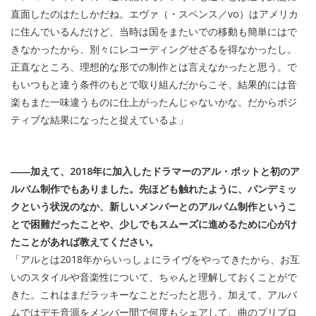
直面したのはたしかだね。エヴァ（・スペンス／vo）はアメリカ
に住んでいるんだけど、当時は国をまたいでの移動も簡単にはで
きなかったから、別々にレコーディングせざるを得なかったし。
正直なところ、理想的な形での制作とは言えなかったと思う。で
もいつもと違う条件のもとで取り組んだからこそ、結果的には音
楽もまた一味違うものに仕上がったんじゃないかな。だからポジ
ティブな結果になったと捉えているよ」
――加えて、2018年に加入したドラマーのアル・ポットと初のア
ルバム制作でもありました。先ほども触れたように、パンデミッ
クという状況のなか、新しいメンバーとのアルバム制作というこ
とで困難だったことや、少しでもスムーズに進めるために心がけ
たことがあれば教えてください。
「アルとは2018年からいっしょにライヴをやってきたから、お互
いのスタイルや音楽性について、ちゃんと理解しておくことがで
きた。これはまだラッキーなことだったと思う。加えて、アルバ
ムではデモ音源をメンバー間で何度もシェアして、曲のプリプロ