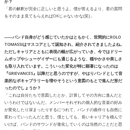
か？
「君の解釈が完全に正しいと思うよ。僕が答えるより、君の質問
をそのまま見てもらえればOKじゃないかな(笑)」
――バンド自身がどう感じていたかはともかく、世間的にROLO
TOMASSIはマスコアとして認知され、紹介されてきましたよね。
ただしキャリアとともに表現の幅が広がっていき、今ではドリー
ムポップやシューゲイザーにも通じるような、穏やかさや美しさ
も取り入れています。こういった変化が特に顕著になったのは
『GRIEVANCES』以降だと思うのですが、やはりバンドとして音
楽的なボキャブラリーを増やそうという意図のもとで進んだ形だ
ったのでしょうか？
「これは自分たちで意図したとか、計算してその方向に進んだと
いうわけではないんだ。メンバーそれぞれの個人的な音楽の好み
が変化したり深まったりするにつれて、バンドの曲作りも自然に
変わっていったんだと思う。僕としても、長いキャリアを積んで
いけば、バンドのサウンドが進化していくのは当然のことだと思