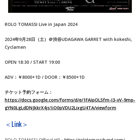
ROLO TOMASSI Live in Japan 2024
2024年9月28日（土）＠渋谷UDAGAWA GARRET with kokeshi,
Cyclamen
OPEN 18:30 / START 19:00
ADV：￥8000+1D / DOOR：￥8500+1D
チケット予約フォーム：
https://docs.google.com/forms/d/e/1FAIpQLSfm-I3-vV-9mp-
gYN0LgLdDNJkkrX4js1iO0pVDU2LixgU4TA/
viewform
＜Link＞
ROLO TOMASSI Official HP：
https://rolotomassiband.com/