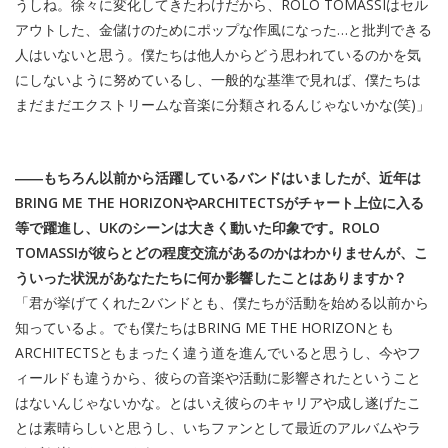
うしね。徐々に変化してきたわけだから、ROLO TOMASSIはセル
アウトした、金儲けのためにポップな作風になった…と批判できる
人はいないと思う。僕たちは他人からどう思われているのかを気
にしないように努めているし、一般的な基準で見れば、僕たちは
まだまだエクストリームな音楽に分類されるんじゃないかな(笑)」
――もちろん以前から活躍しているバンドはいましたが、近年は
BRING ME THE HORIZONやARCHITECTSがチャート上位に入る
等で躍進し、UKのシーンは大きく動いた印象です。ROLO
TOMASSIが彼らとどの程度交流があるのかはわかりませんが、こ
ういった状況があなたたちに何か影響したことはありますか？
「君が挙げてくれた2バンドとも、僕たちが活動を始める以前から
知っているよ。でも僕たちはBRING ME THE HORIZONとも
ARCHITECTSともまったく違う道を進んでいると思うし、今やフ
ィールドも違うから、彼らの音楽や活動に影響されたということ
はないんじゃないかな。とはいえ彼らのキャリアや成し遂げたこ
とは素晴らしいと思うし、いちファンとして最近のアルバムやラ