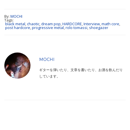
By:
MOCHI
Tags:
black metal
,
chaotic
,
dream pop
,
HARDCORE
,
Interview
,
math core
,
post hardcore
,
progressive metal
,
rolo tomassi
,
shoegazer
MOCHI
ギターを弾いたり、文章を書いたり、お酒を飲んだり
しています。