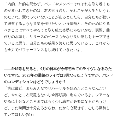
「内的、外的を問わず、バンドやメンバーそれぞれを取り巻くも
のが変化してきたのは、君の言う通り。それこそが人生というも
のだよね。変わっていないことがあるとしたら、自分たちが聴い
て興奮するような音楽を作りたいという情熱と、そのためにやる
べきことはすべてやろうと取り組む姿勢じゃないかな。実際、曲
作りの水準も、リリースのペースもかなり良い感じをキープでき
ていると思う。自分たちの成果を誇りに思っているし、これから
も全力でパフォーマンスをし続けていきたいよ」
――SNS等を見ると、9月の日本が今年初めてのライヴになるみた
いですね。2023年の最後のライヴは8月だったようですが、バンド
のコンディションはどうでしょうか？
「実は最近、またみんなでリハーサルを始めたところなんだけ
ど、今のところ問題もないし全部順調に進んでいるよ。ツアーを
やるに十分なところまではもう少し練習が必要になるだろうけ
ど、まだ時間は十分あるからね。だから心配せず、むしろ期待し
ていてほしい(笑)」