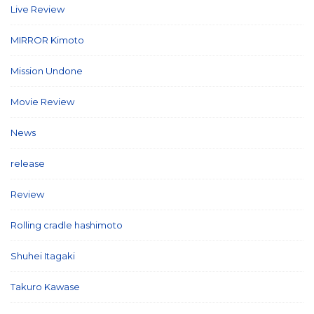
Live Review
(40)
MIRROR Kimoto
(7)
Mission Undone
(2)
Movie Review
(3)
News
(127)
release
(5)
Review
(26)
Rolling cradle hashimoto
(1)
Shuhei Itagaki
(13)
Takuro Kawase
(6)