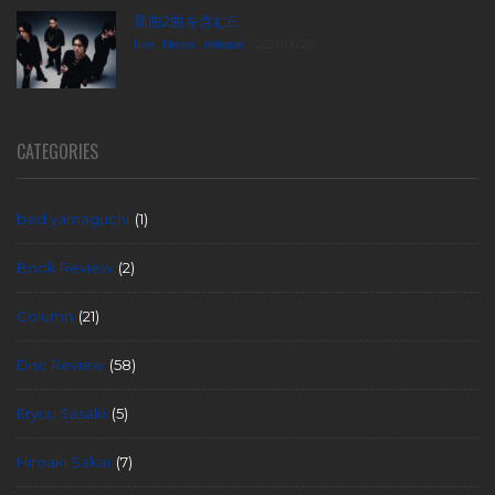
新曲2曲を含むE...
live
,
News
,
release
2026.06.26
CATEGORIES
bed yamaguchi
(1)
Book Review
(2)
Column
(21)
Disc Review
(58)
Eryuu Sasaki
(5)
Hiroaki Sakai
(7)