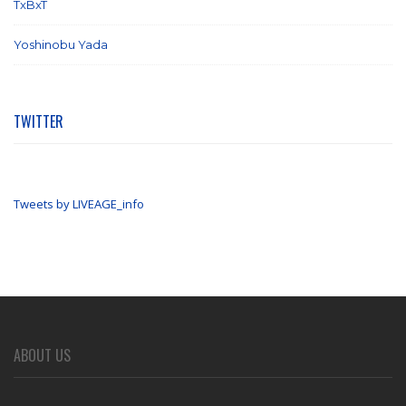
TxBxT
(7)
Yoshinobu Yada
(6)
TWITTER
Tweets by LIVEAGE_info
ABOUT US