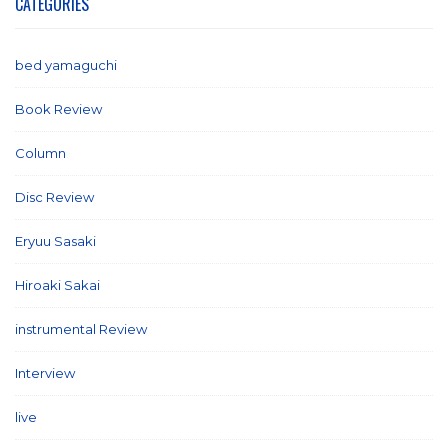
CATEGORIES
bed yamaguchi
(1)
Book Review
(2)
Column
(21)
Disc Review
(58)
Eryuu Sasaki
(5)
Hiroaki Sakai
(7)
instrumental Review
(7)
Interview
(86)
live
(16)