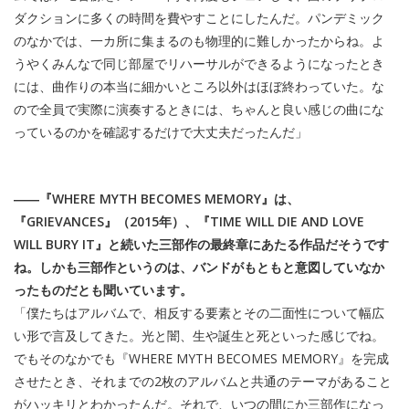
ダクションに多くの時間を費やすことにしたんだ。パンデミック
のなかでは、一カ所に集まるのも物理的に難しかったからね。よ
うやくみんなで同じ部屋でリハーサルができるようになったとき
には、曲作りの本当に細かいところ以外はほぼ終わっていた。な
ので全員で実際に演奏するときには、ちゃんと良い感じの曲にな
っているのかを確認するだけで大丈夫だったんだ」
――『WHERE MYTH BECOMES MEMORY』は、
『GRIEVANCES』（2015年）、『TIME WILL DIE AND LOVE
WILL BURY IT』と続いた三部作の最終章にあたる作品だそうです
ね。しかも三部作というのは、バンドがもともと意図していなか
ったものだとも聞いています。
「僕たちはアルバムで、相反する要素とその二面性について幅広
い形で言及してきた。光と闇、生や誕生と死といった感じでね。
でもそのなかでも『WHERE MYTH BECOMES MEMORY』を完成
させたとき、それまでの2枚のアルバムと共通のテーマがあること
がハッキリとわかったんだ。それで、いつの間にか三部作になっ