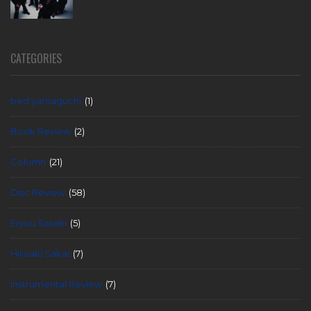
CATEGORIES
bed yamaguchi
(1)
Book Review
(2)
Column
(21)
Disc Review
(58)
Eryuu Sasaki
(5)
Hiroaki Sakai
(7)
instrumental Review
(7)