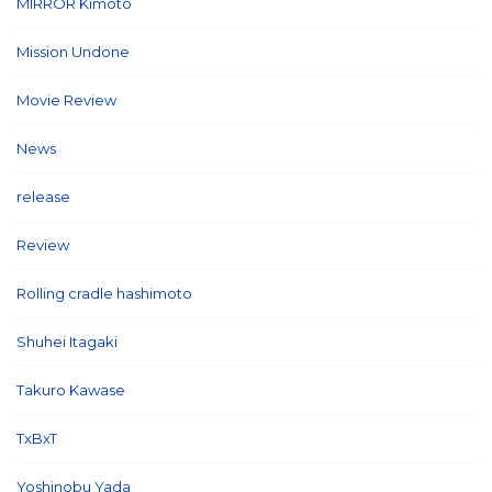
MIRROR Kimoto
(7)
Mission Undone
(2)
Movie Review
(3)
News
(127)
release
(5)
Review
(26)
Rolling cradle hashimoto
(1)
Shuhei Itagaki
(13)
Takuro Kawase
(6)
TxBxT
(7)
Yoshinobu Yada
(6)