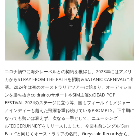
コロナ禍中に海外レーベルとの契約を獲得し、2023年にはアメリ
カからSTRAY FROM THE PATHを招聘＆SATANIC CARNIVALに出
演。2024年は初のオーストラリアツアーに始まり、オーディショ
ンを勝ち抜きcoldrainのサポートやSiM主催のDEAD POP
FESTiVAL 2024のステージに立つ等、国もフィールドもメジャー
／インディーも越えた飛躍を重ね続けているPROMPTS。下半期に
なっても勢いは衰えず、次なる一手として、ニューシング
ル“EDGERUNNER”をリリースしました。今回も前シングル“Sun
Eater”と同じくオーストラリアの名門、Greyscale Recordsから。