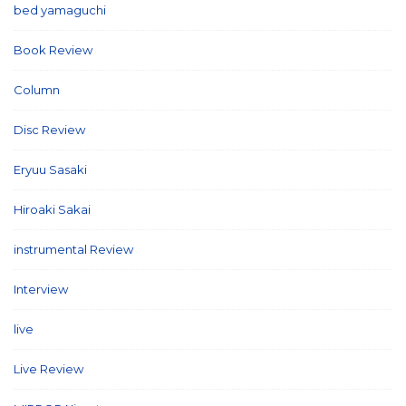
bed yamaguchi
(1)
Book Review
(2)
Column
(21)
Disc Review
(58)
Eryuu Sasaki
(5)
Hiroaki Sakai
(7)
instrumental Review
(7)
Interview
(86)
live
(16)
Live Review
(40)