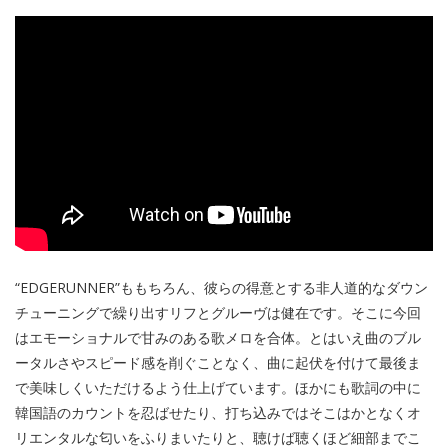
“EDGERUNNER”ももちろん、彼らの得意とする非人道的なダウン
チューニングで繰り出すリフとグルーヴは健在です。そこに今回
はエモーショナルで甘みのある歌メロを合体。とはいえ曲のブル
ータルさやスピード感を削ぐことなく、曲に起伏を付けて最後ま
で美味しくいただけるよう仕上げています。ほかにも歌詞の中に
韓国語のカウントを忍ばせたり、打ち込みではそこはかとなくオ
リエンタルな匂いをふりまいたりと、聴けば聴くほど細部までこ