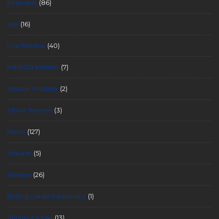
Interview
(86)
live
(16)
Live Review
(40)
MIRROR Kimoto
(7)
Mission Undone
(2)
Movie Review
(3)
News
(127)
release
(5)
Review
(26)
Rolling cradle hashimoto
(1)
Shuhei Itagaki
(13)