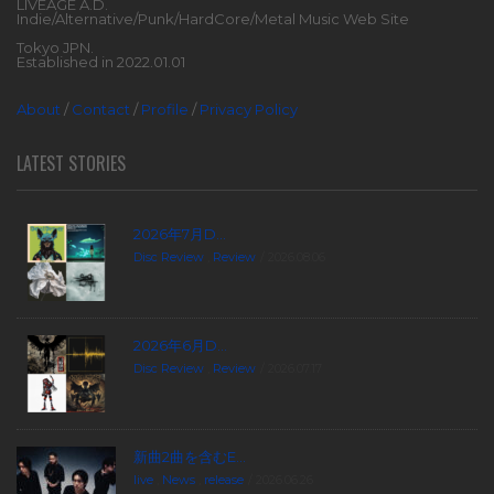
LIVEAGE A.D.
Indie/Alternative/Punk/HardCore/Metal Music Web Site
Tokyo JPN.
Established in 2022.01.01
About
/
Contact
/
Profile
/
Privacy Policy
LATEST STORIES
2026年7月D...
Disc Review
,
Review
2026.08.06
2026年6月D...
Disc Review
,
Review
2026.07.17
新曲2曲を含むE...
live
,
News
,
release
2026.06.26