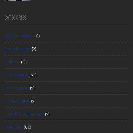
CATEGORIES
bed yamaguchi
(1)
Book Review
(2)
Column
(21)
Disc Review
(58)
Eryuu Sasaki
(5)
Hiroaki Sakai
(7)
instrumental Review
(7)
Interview
(86)