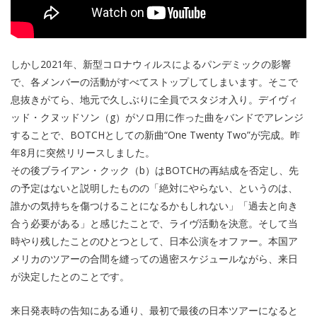
しかし2021年、新型コロナウィルスによるパンデミックの影響
で、各メンバーの活動がすべてストップしてしまいます。そこで
息抜きがてら、地元で久しぶりに全員でスタジオ入り。デイヴィ
ッド・クヌッドソン（g）がソロ用に作った曲をバンドでアレンジ
することで、BOTCHとしての新曲“One Twenty Two”が完成。昨
年8月に突然リリースしました。
その後ブライアン・クック（b）はBOTCHの再結成を否定し、先
の予定はないと説明したものの「絶対にやらない、というのは、
誰かの気持ちを傷つけることになるかもしれない」「過去と向き
合う必要がある」と感じたことで、ライヴ活動を決意。そして当
時やり残したことのひとつとして、日本公演をオファー。本国ア
メリカのツアーの合間を縫っての過密スケジュールながら、来日
が決定したとのことです。
来日発表時の告知にある通り、最初で最後の日本ツアーになると