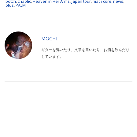
botch
,
chaotic
,
Heaven in Her Arms
,
japan tour
,
math core
,
news
,
otus
,
PALM
MOCHI
ギターを弾いたり、文章を書いたり、お酒を飲んだり
しています。