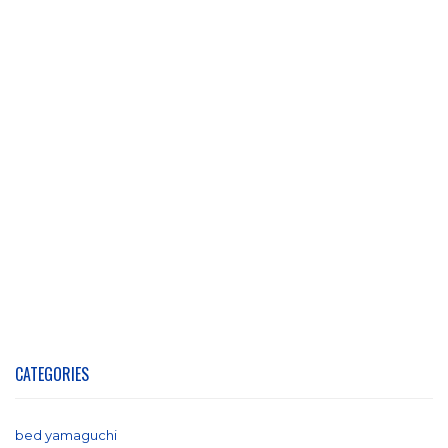
CATEGORIES
bed yamaguchi
(1)