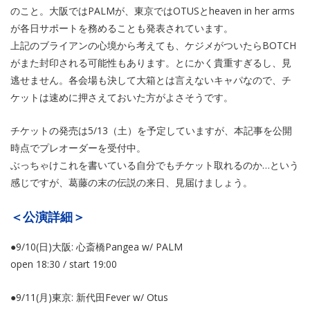
のこと。大阪ではPALMが、東京ではOTUSとheaven in her arms
が各日サポートを務めることも発表されています。
上記のブライアンの心境から考えても、ケジメがついたらBOTCH
がまた封印される可能性もあります。とにかく貴重すぎるし、見
逃せません。各会場も決して大箱とは言えないキャパなので、チ
ケットは速めに押さえておいた方がよさそうです。
チケットの発売は5/13（土）を予定していますが、本記事を公開
時点でプレオーダーを受付中。
ぶっちゃけこれを書いている自分でもチケット取れるのか…という
感じですが、葛藤の末の伝説の来日、見届けましょう。
＜公演詳細＞
●9/10(日)大阪: 心斎橋Pangea w/ PALM
open 18:30 / start 19:00
●9/11(月)東京: 新代田Fever w/ Otus