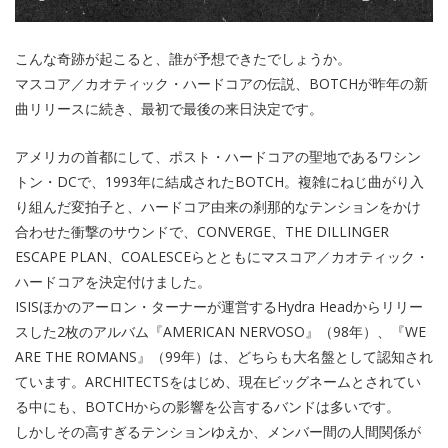
こんな奇跡が起こると、誰が予想できたでしょうか。
マスコア／カオティック・ハードコアの伝説、BOTCHが昨年の新
曲リリースに続き、最初で最後の来日決定です。
アメリカの首都にして、ポスト・ハードコアの聖地であるワシン
トン・DCで、1993年に結成されたBOTCH。複雑にねじ曲がり入
り組んだ変拍子と、ハードコア由来の刹那的なテンションをかけ
合わせた衝撃のサウンドで、CONVERGE、THE DILLINGER
ESCAPE PLAN、COALESCEらとともにマスコア／カオティック・
ハードコアを決定付けました。
ISISほかのアーロン・ターナーが運営するHydra Headからリリー
スした2枚のアルバム『AMERICAN NERVOSO』（98年）、『WE
ARE THE ROMANS』（99年）は、どちらも大名盤として認知され
ています。ARCHITECTSをはじめ、現在ビッグネームとされてい
る中にも、BOTCHからの影響を公言するバンドは多いです。
しかしその高すぎるテンションゆえか、メンバー間の人間関係が