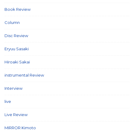
Book Review
(2)
Column
(21)
Disc Review
(58)
Eryuu Sasaki
(5)
Hiroaki Sakai
(7)
instrumental Review
(7)
Interview
(86)
live
(16)
Live Review
(40)
MIRROR Kimoto
(7)