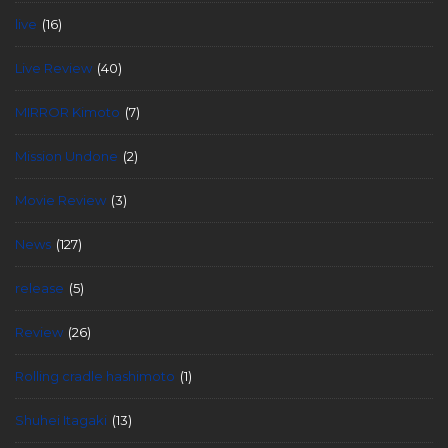
live
(16)
Live Review
(40)
MIRROR Kimoto
(7)
Mission Undone
(2)
Movie Review
(3)
News
(127)
release
(5)
Review
(26)
Rolling cradle hashimoto
(1)
Shuhei Itagaki
(13)