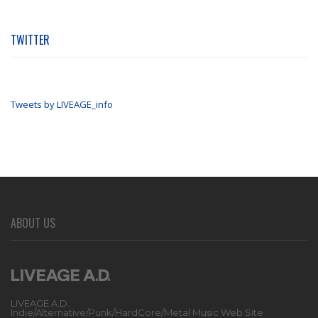
TWITTER
Tweets by LIVEAGE_info
ABOUT US
LIVEAGE A.D.
Indie/Alternative/Punk/HardCore/Metal Music Web Site