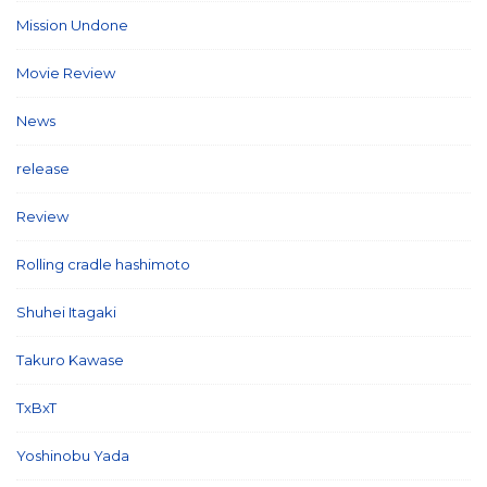
Mission Undone
(2)
Movie Review
(3)
News
(127)
release
(5)
Review
(26)
Rolling cradle hashimoto
(1)
Shuhei Itagaki
(13)
Takuro Kawase
(6)
TxBxT
(7)
Yoshinobu Yada
(6)