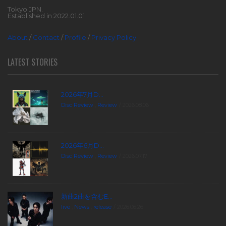
Tokyo JPN.
Established in 2022.01.01
About
/
Contact
/
Profile
/
Privacy Policy
LATEST STORIES
2026年7月D...
Disc Review
,
Review
2026.08.06
2026年6月D...
Disc Review
,
Review
2026.07.17
新曲2曲を含むE...
live
,
News
,
release
2026.06.26