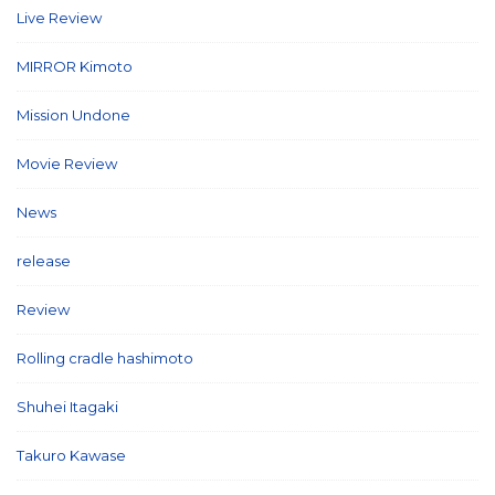
Live Review
(40)
MIRROR Kimoto
(7)
Mission Undone
(2)
Movie Review
(3)
News
(127)
release
(5)
Review
(26)
Rolling cradle hashimoto
(1)
Shuhei Itagaki
(13)
Takuro Kawase
(6)