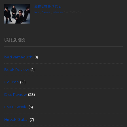
新曲2曲を含むE...
live
,
News
,
release
2026.06.26
CATEGORIES
bed yamaguchi
(1)
Book Review
(2)
Column
(21)
Disc Review
(58)
Eryuu Sasaki
(5)
Hiroaki Sakai
(7)