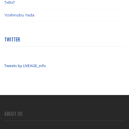
TxBxT
(7)
Yoshinobu Yada
(6)
TWITTER
Tweets by LIVEAGE_info
ABOUT US