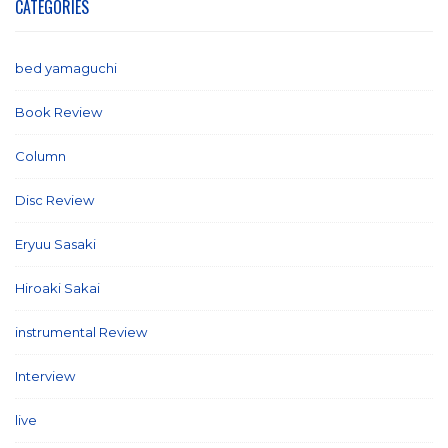
CATEGORIES
bed yamaguchi
(1)
Book Review
(2)
Column
(21)
Disc Review
(58)
Eryuu Sasaki
(5)
Hiroaki Sakai
(7)
instrumental Review
(7)
Interview
(86)
live
(16)