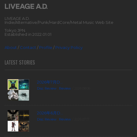
LIVEAGE A.D.
Indie/Alternative/Punk/HardCore/Metal Music Web Site
Tokyo JPN.
Established in 2022.01.01
About
/
Contact
/
Profile
/
Privacy Policy
LATEST STORIES
2026年7月D...
Disc Review
,
Review
2026.08.06
2026年6月D...
Disc Review
,
Review
2026.07.17