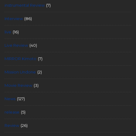
instrumental Review
(7)
Interview
(86)
live
(16)
Live Review
(40)
MIRROR Kimoto
(7)
Mission Undone
(2)
Movie Review
(3)
News
(127)
release
(5)
Review
(26)