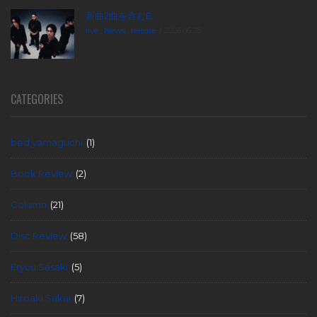
新曲2曲を含むE...
live
,
News
,
release
2026.06.26
CATEGORIES
bed yamaguchi
(1)
Book Review
(2)
Column
(21)
Disc Review
(58)
Eryuu Sasaki
(5)
Hiroaki Sakai
(7)