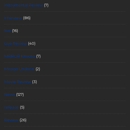
instrumental Review
(7)
Interview
(86)
live
(16)
Live Review
(40)
MIRROR Kimoto
(7)
Mission Undone
(2)
Movie Review
(3)
News
(127)
release
(5)
Review
(26)