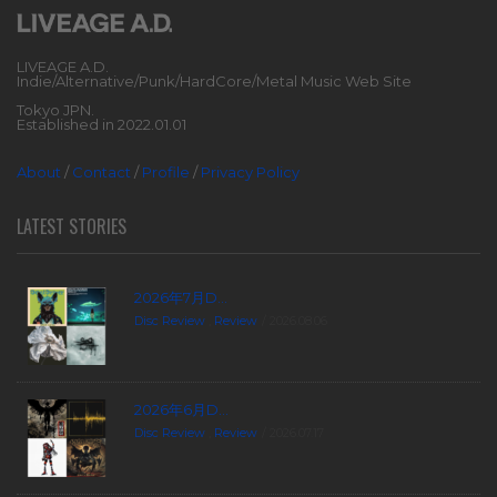
LIVEAGE A.D.
Indie/Alternative/Punk/HardCore/Metal Music Web Site
Tokyo JPN.
Established in 2022.01.01
About
/
Contact
/
Profile
/
Privacy Policy
LATEST STORIES
2026年7月D...
Disc Review
,
Review
2026.08.06
2026年6月D...
Disc Review
,
Review
2026.07.17