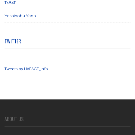
TxBxT
(7)
Yoshinobu Yada
(6)
TWITTER
Tweets by LIVEAGE_info
ABOUT US