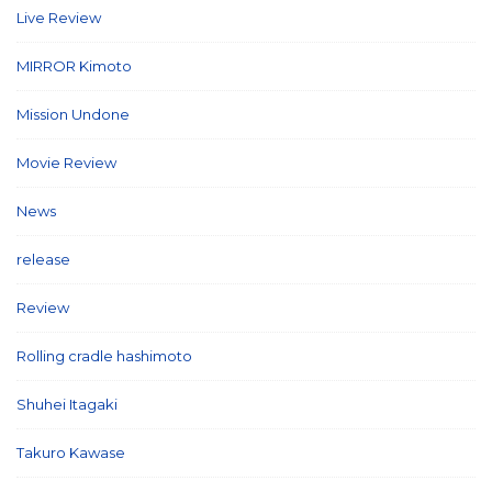
Live Review
(40)
MIRROR Kimoto
(7)
Mission Undone
(2)
Movie Review
(3)
News
(127)
release
(5)
Review
(26)
Rolling cradle hashimoto
(1)
Shuhei Itagaki
(13)
Takuro Kawase
(6)