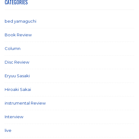
CATEGORIES
bed yamaguchi
(1)
Book Review
(2)
Column
(21)
Disc Review
(58)
Eryuu Sasaki
(5)
Hiroaki Sakai
(7)
instrumental Review
(7)
Interview
(86)
live
(16)