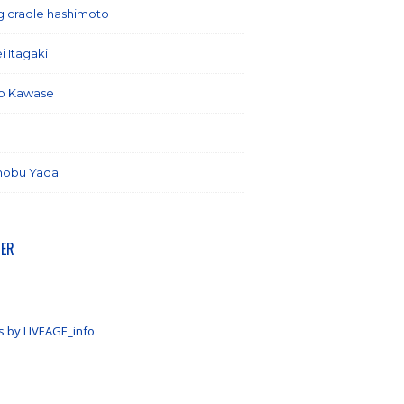
ng cradle hashimoto
(1)
i Itagaki
(13)
o Kawase
(6)
(7)
nobu Yada
(6)
TER
s by LIVEAGE_info