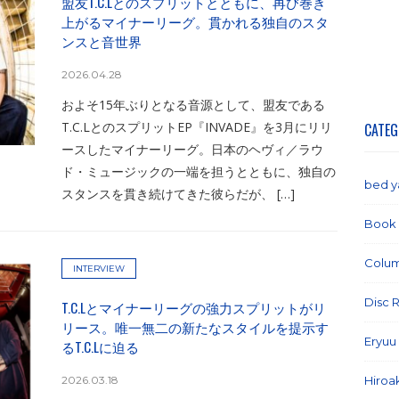
盟友T.C.Lとのスプリットとともに、再び巻き
上がるマイナーリーグ。貫かれる独自のスタ
ンスと音世界
2026.04.28
およそ15年ぶりとなる音源として、盟友である
T.C.LとのスプリットEP『INVADE』を3月にリリ
CATEG
ースしたマイナーリーグ。日本のヘヴィ／ラウ
ド・ミュージックの一端を担うとともに、独自の
bed 
スタンスを貫き続けてきた彼らだが、 […]
Book
Colu
INTERVIEW
Disc 
T.C.Lとマイナーリーグの強力スプリットがリ
リース。唯一無二の新たなスタイルを提示す
Eryuu
るT.C.Lに迫る
2026.03.18
Hiroa