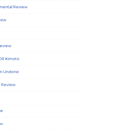
umental Review
(7)
view
(86)
6)
Review
(40)
OR Kimoto
(7)
on Undone
(2)
 Review
(3)
(127)
se
(5)
ew
(26)