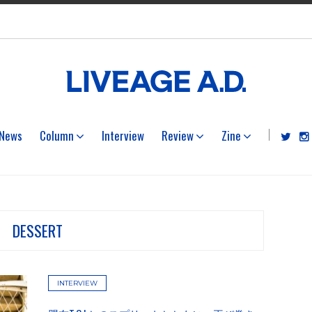
News
Column
Interview
Review
Zine
DESSERT
INTERVIEW