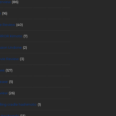
terview
(86)
e
(16)
ve Review
(40)
RROR Kimoto
(7)
ssion Undone
(2)
vie Review
(3)
ws
(127)
lease
(5)
view
(26)
lling cradle hashimoto
(1)
uhei Itagaki
(13)