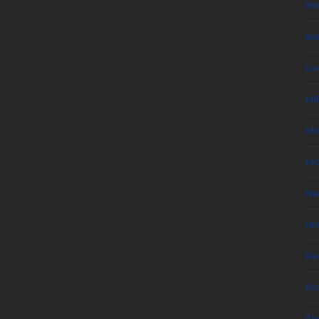
In
liv
Li
MI
Mi
Mo
Ne
re
Re
Ro
Sh