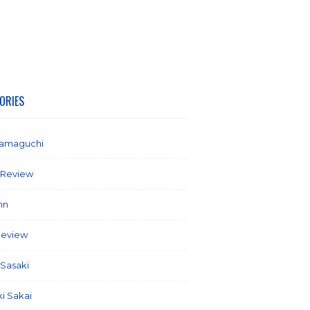
ORIES
yamaguchi
(1)
 Review
(2)
mn
(21)
Review
(58)
 Sasaki
(5)
ki Sakai
(7)