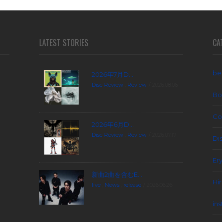
LATEST STORIES
CA
be
2026年7月D...
Disc Review
,
Review
2026.08.06
Bo
Co
2026年6月D...
Disc Review
,
Review
2026.07.17
Di
Er
新曲2曲を含むE...
Hi
live
,
News
,
release
2026.06.26
in