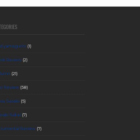
TEGORIES
d yamaguchi
(1)
ok Review
(2)
lumn
(21)
sc Review
(58)
yuu Sasaki
(5)
roaki Sakai
(7)
strumental Review
(7)