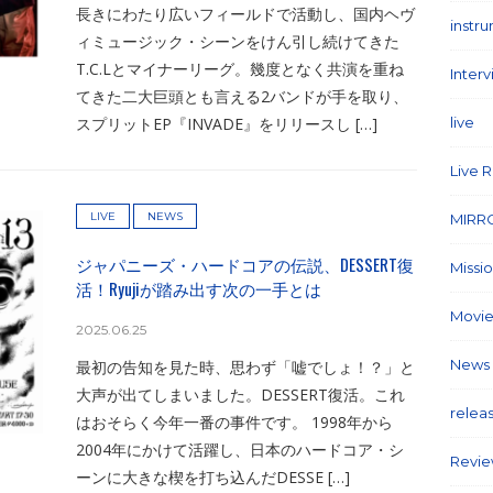
長きにわたり広いフィールドで活動し、国内ヘヴ
instr
ィミュージック・シーンをけん引し続けてきた
T.C.Lとマイナーリーグ。幾度となく共演を重ね
Inter
てきた二大巨頭とも言える2バンドが手を取り、
スプリットEP『INVADE』をリリースし […]
live
(1
Live 
LIVE
NEWS
MIRR
ジャパニーズ・ハードコアの伝説、DESSERT復
Missi
活！Ryujiが踏み出す次の一手とは
Movie
2025.06.25
News
最初の告知を見た時、思わず「嘘でしょ！？」と
大声が出てしまいました。DESSERT復活。これ
relea
はおそらく今年一番の事件です。 1998年から
2004年にかけて活躍し、日本のハードコア・シ
Revi
ーンに大きな楔を打ち込んだDESSE […]