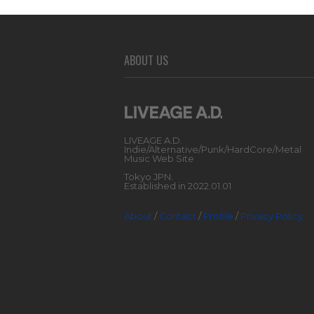
ABOUT US
LIVEAGE A.D.
Indie/Alternative/Punk/HardCore/Metal
Music Web Site
Tokyo JPN.
Established in 2022.01.01
About
/
Contact
/
Profile
/
Privacy Policy