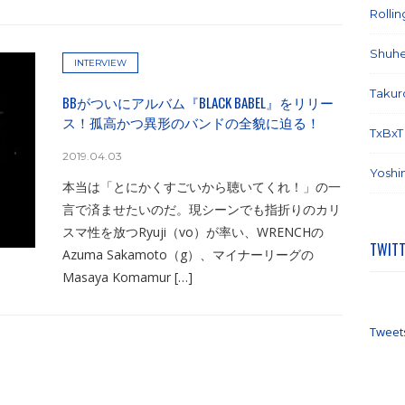
Rolli
Shuhe
INTERVIEW
Takur
BBがついにアルバム『BLACK BABEL』をリリー
ス！孤高かつ異形のバンドの全貌に迫る！
TxBxT
2019.04.03
Yoshi
本当は「とにかくすごいから聴いてくれ！」の一
言で済ませたいのだ。現シーンでも指折りのカリ
スマ性を放つRyuji（vo）が率い、WRENCHの
TWIT
Azuma Sakamoto（g）、マイナーリーグの
Masaya Komamur […]
Tweet