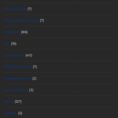
Hiroaki Sakai
(7)
instrumental Review
(7)
Interview
(86)
live
(16)
Live Review
(40)
MIRROR Kimoto
(7)
Mission Undone
(2)
Movie Review
(3)
News
(127)
release
(5)