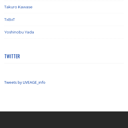
Takuro Kawase
(6)
TxBxT
(7)
Yoshinobu Yada
(6)
TWITTER
Tweets by LIVEAGE_info