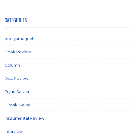
CATEGORIES
bed yamaguchi
(1)
Book Review
(2)
Column
(21)
Disc Review
(58)
Eryuu Sasaki
(5)
Hiroaki Sakai
(7)
instrumental Review
(7)
Interview
(86)