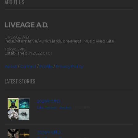
ABOUT US
LIVEAGE A.D.
Indie/Alternative/Punk/HardCore/Metal Music Web Site
Tokyo JPN.
Established in 2022.01.01
About
/
Contact
/
Profile
/
Privacy Policy
LATEST STORIES
2026年7月D...
Disc Review
,
Review
2026.08.06
2026年6月D...