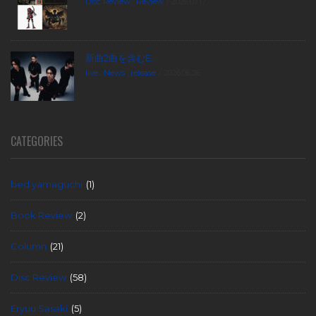
Disc Review
,
Review
2026.07.17
新曲2曲を含むE...
live
,
News
,
release
2026.06.26
CATEGORIES
bed yamaguchi
(1)
Book Review
(2)
Column
(21)
Disc Review
(58)
Eryuu Sasaki
(5)