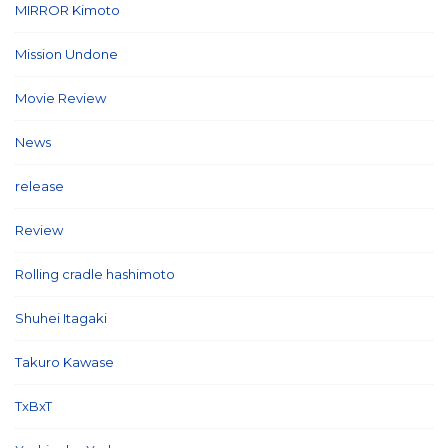
MIRROR Kimoto
(7)
Mission Undone
(2)
Movie Review
(3)
News
(127)
release
(5)
Review
(26)
Rolling cradle hashimoto
(1)
Shuhei Itagaki
(13)
Takuro Kawase
(6)
TxBxT
(7)