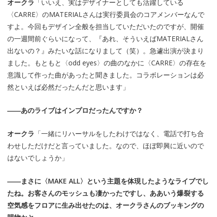
オークラ
「いいえ、実はデザイナーとしても活躍している
〈CARRE〉のMATERIALさんは実行委員会のコアメンバーなんで
すよ。今回もデザイン全般を担当していただいたのですが、開催
の一週間前ぐらいになって、『あれ、そういえばMATERIALさん
出ないの？』みたいな話になりまして（笑）。急遽出演が決まり
ました。もともと〈odd eyes〉の曲のなかに〈CARRE〉の存在を
意識して作った曲があったと聞きました。コラボレーションは必
然といえば必然だったんだと思います」
――あのライブはインプロだったんですか？
オークラ
「一緒にリハーサルをしたわけではなく、電話で打ち合
わせしただけだと言っていました。なので、ほぼ即興に近いので
はないでしょうか」
――まさに〈MAKE ALL〉という主題を体現したようなライブでし
たね。お客さんのモッシュも凄かったですし、ああいう爆裂する
空気感をフロアに生み出せたのは、オークラさんのブッキングの