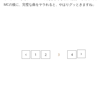
MCの後に、完璧な曲をヤラれると、やはりグッときますね」
1
2
3
4