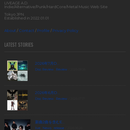
LIVEAGE A.D.
Indie/Alternative/Punk/HardCore/Metal Music Web Site
Tokyo JPN.
Established in 2022.01.01
About
/
Contact
/
Profile
/
Privacy Policy
LATEST STORIES
2026年7月D...
Disc Review
,
Review
2026.08.06
2026年6月D...
Disc Review
,
Review
2026.07.17
新曲2曲を含むE...
live
,
News
,
release
2026.06.26