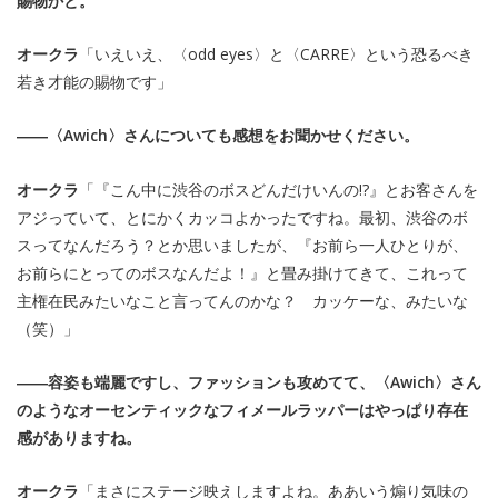
賜物かと。
オークラ
「いえいえ、〈odd eyes〉と〈CARRE〉という恐るべき
若き才能の賜物です」
――〈Awich〉さんについても感想をお聞かせください。
オークラ
「『こん中に渋谷のボスどんだけいんの!?』とお客さんを
アジっていて、とにかくカッコよかったですね。最初、渋谷のボ
スってなんだろう？とか思いましたが、『お前ら一人ひとりが、
お前らにとってのボスなんだよ！』と畳み掛けてきて、これって
主権在民みたいなこと言ってんのかな？ カッケーな、みたいな
（笑）」
――容姿も端麗ですし、ファッションも攻めてて、〈Awich〉さん
のようなオーセンティックなフィメールラッパーはやっぱり存在
感がありますね。
オークラ
「まさにステージ映えしますよね。ああいう煽り気味の