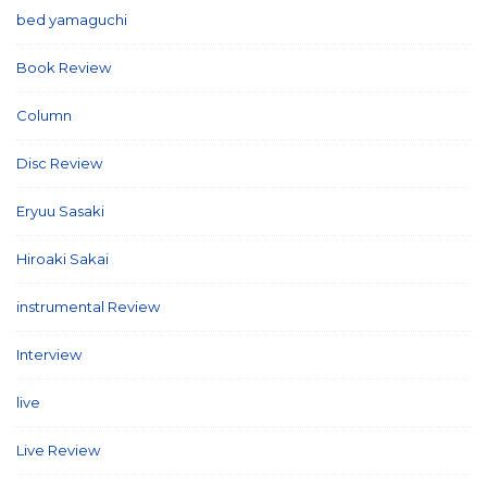
bed yamaguchi
(1)
Book Review
(2)
Column
(21)
Disc Review
(58)
Eryuu Sasaki
(5)
Hiroaki Sakai
(7)
instrumental Review
(7)
Interview
(86)
live
(16)
Live Review
(40)