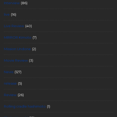
Interview
(86)
live
(16)
Live Review
(40)
MIRROR Kimoto
(7)
Mission Undone
(2)
Movie Review
(3)
News
(127)
release
(5)
Review
(26)
Rolling cradle hashimoto
(1)