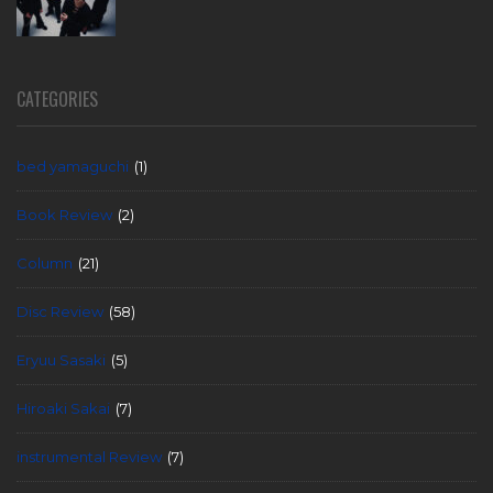
CATEGORIES
bed yamaguchi
(1)
Book Review
(2)
Column
(21)
Disc Review
(58)
Eryuu Sasaki
(5)
Hiroaki Sakai
(7)
instrumental Review
(7)