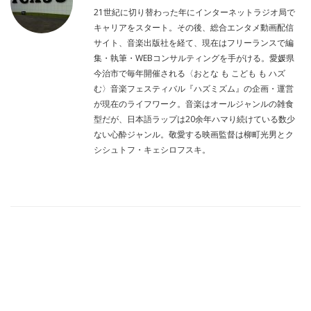
21世紀に切り替わった年にインターネットラジオ局で
キャリアをスタート。その後、総合エンタメ動画配信
サイト、音楽出版社を経て、現在はフリーランスで編
集・執筆・WEBコンサルティングを手がける。愛媛県
今治市で毎年開催される〈おとな も こども も ハズ
む〉音楽フェスティバル『ハズミズム』の企画・運営
が現在のライフワーク。音楽はオールジャンルの雑食
型だが、日本語ラップは20余年ハマり続けている数少
ない心酔ジャンル。敬愛する映画監督は柳町光男とク
シシュトフ・キェシロフスキ。