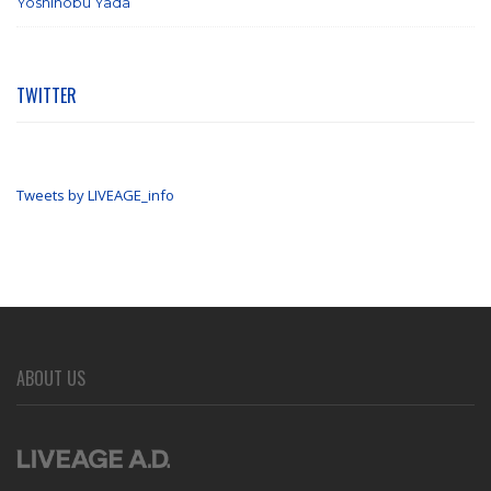
Yoshinobu Yada
(6)
TWITTER
Tweets by LIVEAGE_info
ABOUT US