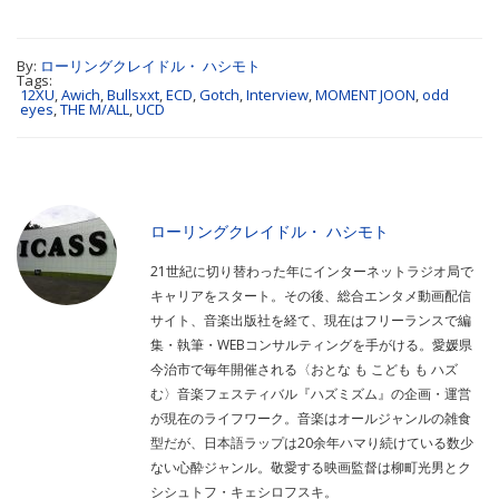
By:
ローリングクレイドル・ ハシモト
Tags:
12XU
,
Awich
,
Bullsxxt
,
ECD
,
Gotch
,
Interview
,
MOMENT JOON
,
odd
eyes
,
THE M/ALL
,
UCD
ローリングクレイドル・ ハシモト
21世紀に切り替わった年にインターネットラジオ局で
キャリアをスタート。その後、総合エンタメ動画配信
サイト、音楽出版社を経て、現在はフリーランスで編
集・執筆・WEBコンサルティングを手がける。愛媛県
今治市で毎年開催される〈おとな も こども も ハズ
む〉音楽フェスティバル『ハズミズム』の企画・運営
が現在のライフワーク。音楽はオールジャンルの雑食
型だが、日本語ラップは20余年ハマり続けている数少
ない心酔ジャンル。敬愛する映画監督は柳町光男とク
シシュトフ・キェシロフスキ。