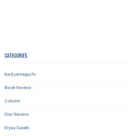
CATEGORIES
bed yamaguchi
(1)
Book Review
(2)
Column
(21)
Disc Review
(58)
Eryuu Sasaki
(5)