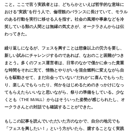
こと。ここで言う実践者とは、どちらかといえば哲学的な意味に
おける“実践”を行う人で、倫理観のバランスに長けていて、モラル
のある行動を実行に移せる人を指す。社会の風潮や事象などを冷
笑している類の人間とは無縁の気丈さが、オークラさんからは伝
わってきた。
繰り返しになるが、フェスを興すことは想像以上の労力を要し、
新しい試みにチャレンジするのであれば、なおのこと困難がつき
まとう。多くのフェス運営者は、日常のなかで僅かに余った貴重
な時間をそれに充て、情熱とやりがいを混合燃料に変えながら自
らを駆動させて、まだ出会っていない“だれか”に喜んでもらった
り、楽しんでもらったり、何かをはじめるためのきっかけになっ
てもらえたらいいなと思いながら、祭りの準備をしている。少な
くとも〈THE M/ALL〉からはそういった姿勢が感じられたし、オ
ークラさんとの対話でも確認することができた。
もしこの記事を読んでいただいた方のなかで、自分の地元でも
「フェスを興したい！」という方がいたら、臆することなく実践