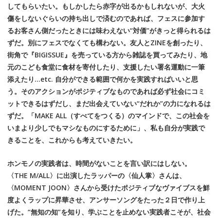
してもらいたい。もしかしたら赤字が出るかもしれないが、大火
傷をしないぐらいの持ち出しで済むのであれば、フェスに参加す
るお客さん側だったときには味わえない“対価”がきっと得られるは
ずだ。別にフェスでなくても構わない。友人とZINEを創ったり、
街角で『BIGISSUE』を売っている方から雑誌を買ってみたり、地
元のこども食堂に食材を寄付したり、支援したい署名運動に一筆
添えたり…etc. 自分ができる範囲で何かを実践すればいいと思
う。そのアクションがポジティブなものであれば必ず社会にコミ
ットできるはずだし、まだ出会えていない“だれか”の力になれるは
ずだ。「MAKE ALL（すべてをつくる）のマインドで、この社会を
いまより少しでもマシなものにするために」、私も自分が実践で
きることを、これからも考えていきたい。
ホンモノの実践者は、時間がないことを言い訳にはしない。
〈THE M/ALL〉に出演したラッパーの〈仙人掌〉さんは、
〈MOMENT JOON〉さんから受けたポジティブなヴァイブスを鮮
度よくラップに昇華させ、アンサーソングをたった２日で作り上
げた。“無知の知”を知り、学ぶことを止めない実践者こそが、社会