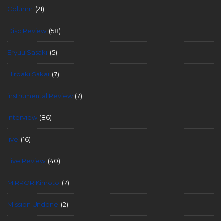
Column
(21)
Disc Review
(58)
Eryuu Sasaki
(5)
Hiroaki Sakai
(7)
instrumental Review
(7)
Interview
(86)
live
(16)
Live Review
(40)
MIRROR Kimoto
(7)
Mission Undone
(2)