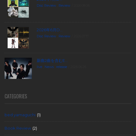
Disc Review
,
Review
2026.08.06
2026年6月D...
Disc Review
,
Review
2026.07.17
新曲2曲を含むE...
live
,
News
,
release
2026.06.26
CATEGORIES
bed yamaguchi
(1)
Book Review
(2)