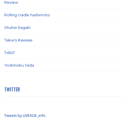
Review
(26)
Rolling cradle hashimoto
(1)
Shuhei Itagaki
(13)
Takuro Kawase
(6)
TxBxT
(7)
Yoshinobu Yada
(6)
TWITTER
Tweets by LIVEAGE_info