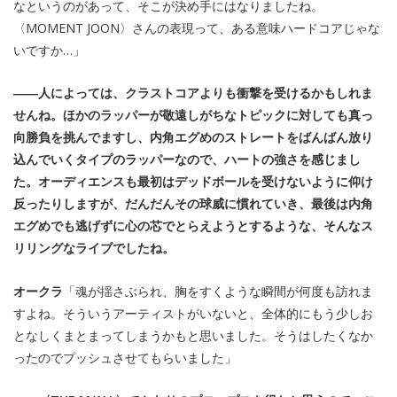
なというのがあって、そこが決め手にはなりましたね。
〈MOMENT JOON〉さんの表現って、ある意味ハードコアじゃな
いですか…」
――人によっては、クラストコアよりも衝撃を受けるかもしれま
せんね。ほかのラッパーが敬遠しがちなトピックに対しても真っ
向勝負を挑んでますし、内角エグめのストレートをばんばん放り
込んでいくタイプのラッパーなので、ハートの強さを感じまし
た。オーディエンスも最初はデッドボールを受けないように仰け
反ったりしますが、だんだんその球威に慣れていき、最後は内角
エグめでも逃げずに心の芯でとらえようとするような、そんなス
リリングなライブでしたね。
オークラ
「魂が揺さぶられ、胸をすくような瞬間が何度も訪れま
すよね。そういうアーティストがいないと、全体的にもう少しお
となしくまとまってしまうかもと思いました。そうはしたくなか
ったのでプッシュさせてもらいました」