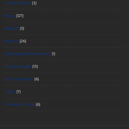
Movie Review
(3)
News
(127)
release
(5)
Review
(26)
Rolling cradle hashimoto
(1)
Shuhei Itagaki
(13)
Takuro Kawase
(6)
TxBxT
(7)
Yoshinobu Yada
(6)