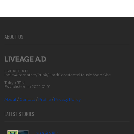
ABOUT US
LIVEAGE A.D.
Indie/Alternative/Punk/HardCore/Metal Music Web Site
Tokyo JPN.
Established in 2022.01.01
About
/
Contact
/
Profile
/
Privacy Policy
LATEST STORIES
2026年7月D...