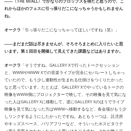
――〈THE M/ALL〉でかなりのプロップスを得たと思うので、こ
れからほかのフェスに引っ張りだこになっちゃうかもしれません
ね。
オークラ
「引っ張りだこになっちゃってほしいですね（笑）」
――まだまだ話は尽きませんが、そろそろまとめに入りたいと思
います。第１回目を開催して見えてきた課題などはありますか。
オークラ
「そうですね。GALLERY Xで行ったトークセッション
と、WWWやWWW Xでの音楽ライブが完全にセパレートしちゃっ
ていたので、もう少し連動性が生まれる仕掛けをつくりたかった
なと思っています。たとえば、GALLERY Xでやっているトークの
映像をWWW側にプロジェクターで映して、その映像を見て気にな
った人はGALLERY Xに移動して、逆にGALLERY Xのほうでライブ
映像を見て気になった方はWWWへ移動するなど、各会場がもう少
しリンクするようにしたかったですね。あともう一つは、託児所
やキッズスペース、バリアフリーなど、そういったホスピタリテ
ィ面を充実させたかったという思いはありますね。それが無くて