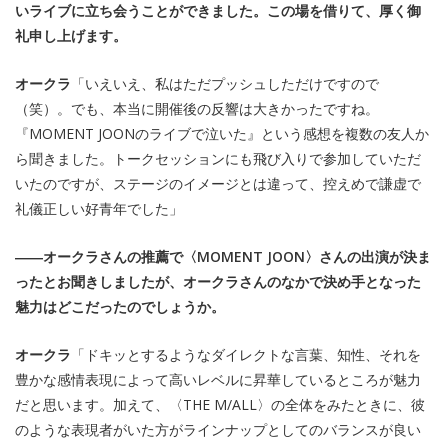
いライブに立ち会うことができました。この場を借りて、厚く御
礼申し上げます。
オークラ
「いえいえ、私はただプッシュしただけですので
（笑）。でも、本当に開催後の反響は大きかったですね。
『MOMENT JOONのライブで泣いた』という感想を複数の友人か
ら聞きました。トークセッションにも飛び入りで参加していただ
いたのですが、ステージのイメージとは違って、控えめで謙虚で
礼儀正しい好青年でした」
――オークラさんの推薦で〈MOMENT JOON〉さんの出演が決ま
ったとお聞きしましたが、オークラさんのなかで決め手となった
魅力はどこだったのでしょうか。
オークラ
「ドキッとするようなダイレクトな言葉、知性、それを
豊かな感情表現によって高いレベルに昇華しているところが魅力
だと思います。加えて、〈THE M/ALL〉の全体をみたときに、彼
のような表現者がいた方がラインナップとしてのバランスが良い