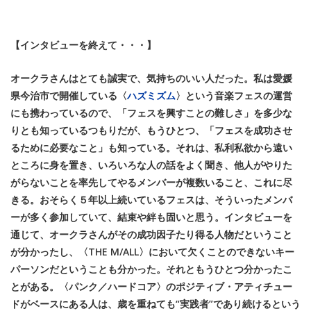
【インタビューを終えて・・・】
オークラさんはとても誠実で、気持ちのいい人だった。私は愛媛
県今治市で開催している〈
ハズミズム
〉という音楽フェスの運営
にも携わっているので、「フェスを興すことの難しさ」を多少な
りとも知っているつもりだが、もうひとつ、「フェスを成功させ
るために必要なこと」も知っている。それは、私利私欲から遠い
ところに身を置き、いろいろな人の話をよく聞き、他人がやりた
がらないことを率先してやるメンバーが複数いること、これに尽
きる。おそらく５年以上続いているフェスは、そういったメンバ
ーが多く参加していて、結束や絆も固いと思う。インタビューを
通じて、オークラさんがその成功因子たり得る人物だということ
が分かったし、〈THE M/ALL〉において欠くことのできないキー
パーソンだということも分かった。それともうひとつ分かったこ
とがある。〈パンク／ハードコア〉のポジティブ・アティチュー
ドがベースにある人は、歳を重ねても“実践者”であり続けるという