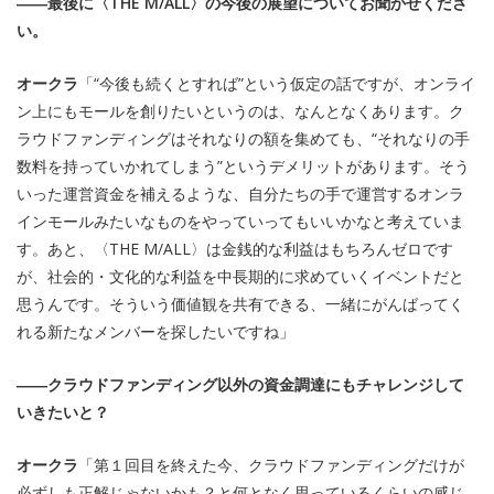
――最後に〈THE M/ALL〉の今後の展望についてお聞かせくださ
い。
オークラ
「“今後も続くとすれば”という仮定の話ですが、オンライ
ン上にもモールを創りたいというのは、なんとなくあります。ク
ラウドファンディングはそれなりの額を集めても、“それなりの手
数料を持っていかれてしまう”というデメリットがあります。そう
いった運営資金を補えるような、自分たちの手で運営するオンラ
インモールみたいなものをやっていってもいいかなと考えていま
す。あと、〈THE M/ALL〉は金銭的な利益はもちろんゼロです
が、社会的・文化的な利益を中長期的に求めていくイベントだと
思うんです。そういう価値観を共有できる、一緒にがんばってく
れる新たなメンバーを探したいですね」
――クラウドファンディング以外の資金調達にもチャレンジして
いきたいと？
オークラ
「第１回目を終えた今、クラウドファンディングだけが
必ずしも正解じゃないかも？と何となく思っているくらいの感じ