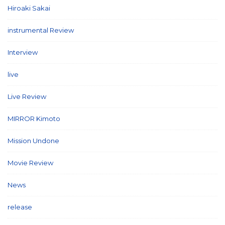
Hiroaki Sakai
(7)
instrumental Review
(7)
Interview
(86)
live
(16)
Live Review
(40)
MIRROR Kimoto
(7)
Mission Undone
(2)
Movie Review
(3)
News
(127)
release
(5)