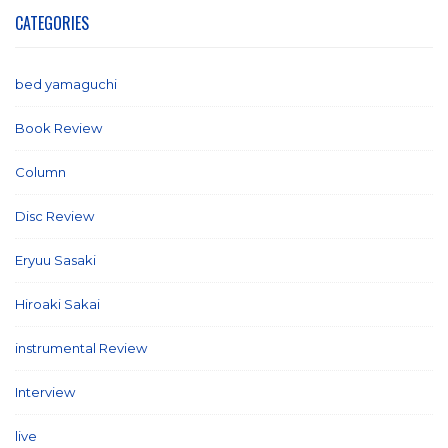
CATEGORIES
bed yamaguchi
(1)
Book Review
(2)
Column
(21)
Disc Review
(58)
Eryuu Sasaki
(5)
Hiroaki Sakai
(7)
instrumental Review
(7)
Interview
(86)
live
(16)