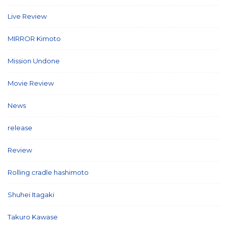
Live Review
(40)
MIRROR Kimoto
(7)
Mission Undone
(2)
Movie Review
(3)
News
(127)
release
(5)
Review
(26)
Rolling cradle hashimoto
(1)
Shuhei Itagaki
(13)
Takuro Kawase
(6)