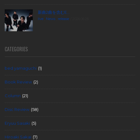
新曲2曲を含むE...
live
,
News
,
release
2026.06.26
CATEGORIES
bed yamaguchi
(1)
Book Review
(2)
Column
(21)
Disc Review
(58)
Eryuu Sasaki
(5)
Hiroaki Sakai
(7)