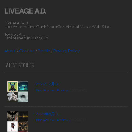
LIVEAGE A.D.
Indie/Alternative/Punk/HardCore/Metal Music Web Site
Tokyo JPN.
Established in 2022.01.01
About
/
Contact
/
Profile
/
Privacy Policy
LATEST STORIES
2026年7月D...
Disc Review
,
Review
2026.08.06
2026年6月D...
Disc Review
,
Review
2026.07.17