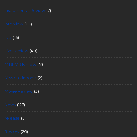
instrumental Review
(7)
Interview
(86)
live
(16)
Live Review
(40)
MIRROR Kimoto
(7)
Mission Undone
(2)
Movie Review
(3)
News
(127)
release
(5)
Review
(26)