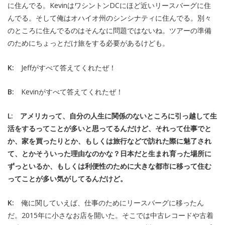
に住んでる。KevinはワシントンDCにほど近いリースバーグに住
んでる。そして俺はオハイオ州のシンシナティに住んでる。別々
のところに住んでるのはそんなに問題ではないね。ツアーの準備
のためにちょっとだけ旅をする必要があるけども。
K:
Jeffがすべて答えてくれたぜ！
B:
Kevinがすべて答えてくれたぜ！
L: アメリカって、自分の人生に関係のないところに引っ越して生
活をするってことが多いと思ってるんだけど、それって仕事でと
か、家を買ったりとか、もしくは旅行などで訪れた際に魅了され
て、とかそういった理由なのかな？日本だと生まれ育った場所に
ずっといるか、もしくは利便性のために大きな都市に移って住む
ってことが多い気がしてるんだけど。
K:
俺に関していえば、仕事のためにリースバーグに移ったん
だ。2015年に小さなお店を開いた。そこでは中古レコードや古着