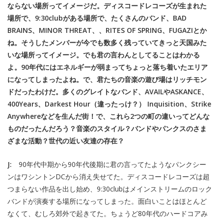
ならない場所ってイメージだ。ディスコードレコーズが生まれた
場所で、9:30clubがある場所で、たくさんのバンド、BAD
BRAINS、MINOR THREAT、、RITES OF SPRING、FUGAZIとか
ね。そうしたメンバーが今でも数多く残っていてきっと天国みた
いな場所ってイメージ。でも君の言わんとしてることはわかる
よ。90年代にはエネルギーが弱まってちょっと落ち着いたエリア
になってしまったよね。で、君たちの音楽の遊び場はリッチモン
ドだったわけだ。多くのグレイトなバンド、AVAILやASKANCE、
400Years、Darkest Hour（違ったっけ？） Inquisition、Strike
Anywhereなどを生んだ街！で、これら2つの町の違いってどんな
ものだったんだろう？音楽のスタイル？バンドやパンクスのさま
ざまな活動？世代の近い友達の存在？
J:
90年代中期から90年代後期に君の言ってたようなパンクシー
ンはワシントンDCから消え失せてた。ディスコードレコーズは超
つまらない作品を出し始め、9:30clubはメインストリームのロック
バンドが演奏する場所になってしまった。面白いことはほとんど
なくて、むしろ郊外で起きてた。ちょうど80年代のハードコアみ