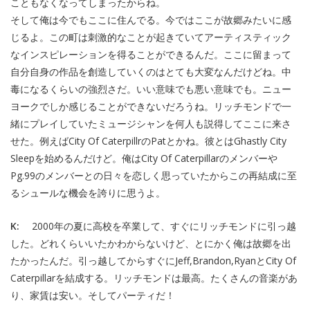
こともなくなってしまったからね。
そして俺は今でもここに住んでる。今ではここが故郷みたいに感
じるよ。この町は刺激的なことが起きていてアーティスティック
なインスピレーションを得ることができるんだ。ここに留まって
自分自身の作品を創造していくのはとても大変なんだけどね。中
毒になるくらいの強烈さだ。いい意味でも悪い意味でも。ニュー
ヨークでしか感じることができないだろうね。リッチモンドで一
緒にプレイしていたミュージシャンを何人も説得してここに来さ
せた。例えばCity Of CaterpillrのPatとかね。彼とはGhastly City
Sleepを始めるんだけど。俺はCity Of Caterpillarのメンバーや
Pg.99のメンバーとの日々を恋しく思っていたからこの再結成に至
るシュールな機会を誇りに思うよ。
K:
2000年の夏に高校を卒業して、すぐにリッチモンドに引っ越
した。どれくらいいたかわからないけど、とにかく俺は故郷を出
たかったんだ。引っ越してからすぐにJeff,Brandon,RyanとCity Of
Caterpillarを結成する。リッチモンドは最高。たくさんの音楽があ
り、家賃は安い。そしてパーティだ！