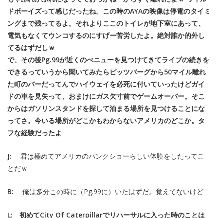
ドボーイズって感じだったね。この時のAYAの映像は停電のタイミ
ングまで残ってるよ。それよりここのトイレが地下室にあって、
電気もなくてウンコするのにすげー苦労したよ。絶対誰か的外し
てるはずだしｗ
で、その後Pg.99が近くのべニューを見つけてきてライブの続きを
できるっていうから聞いてみたらピッツバーグから50マイル離れ
た町のバーだってんでハイウェイを必死に付いていったけどガイ
ドの車を見失って、おまけにガス欠寸前でゲームオーバー。そこ
からはガソリンスタンドを探して泊まる場所を見つけることにな
ってさ。今いる場所がどこかもわからないアメリカのどこか。タ
フな経験だったよ
J:
君は極めてアメリカのパンクショーらしい体験をしたってこ
とだｗ
B:
俺は多分この時に（Pg.99に）いたはずだ。覚えてないけど
L: 初めてCity Of Caterpillarでリハーサルに入った時のことは