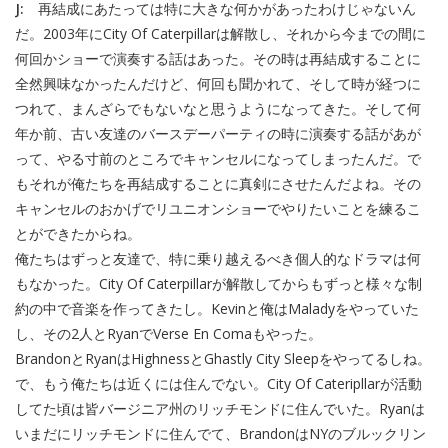
J:
再結成にあたっては特に大きな何かがあったわけじゃないん
だ。2003年にCity Of Caterpillarは解散し、それから今までの間に
何回かショーで演奏する話はあった。その時は再結成することに
全然興味なかったんだけど、何回も聞かれて、そして時が経つに
つれて、まんざらでもないなと思うようになってきた。そして何
年か前、古い友達のバースデーパーティの時に演奏する話があが
って、やる寸前のところでキャンセルになってしまったんだ。で
もそれが俺たちを再結成することに真剣にさせたんだよね。その
キャンセルのおかげでリユニオンショーでやりたいことを練るこ
とができたからね。
俺たちはずっと友達で、特に乗り越えるべき個人的なドラマは何
もなかった。City Of Caterpillarが解散してからもずっと様々な制
約の中で音楽を作ってきたし。Kevinと俺はMaladyをやっていた
し、その2人とRyanでVerse En Comaもやった。
BrandonとRyanはHighnessとGhastly City Sleepをやってるしね。
で、もう俺たちは近くには住んでない。City Of Cateripllarが活動
してた頃は皆バージニア州のリッチモンドに住んでいた。Ryanは
いまだにリッチモンドに住んでて、BrandonはNYのブルックリン