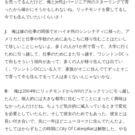
を売ってるんだけど、俺とJeffはバージニア州のスターリングで育
ったから確かにそうかもしれないね。リッチモンドを愛してるし
今でも住んでいたいくらいさ！
J:
俺は嫁の仕事の関係でオハイオ州のシンシナティに移った。ア
メリカだと仕事や学校のためにあちこちに移り住むことはたいし
て珍しいことじゃないよ。多くの人が1か所で育って、大学に行く
ために引っ越して、仕事のためにまた引っ越す。ワシントンDCっ
て街もそういう傾向があって、多くの人が移り住んでは出てい
く。ワシントンDCにいる人で、家族がそこに住んでてずっとそこ
で育って今も住んでるって人は多くないんじゃないかな。
B:
俺は2004年にリッチモンドからNYのブルックリンに引っ越し
たんだ。個人的には大きな都市に住むってことにまったく興味は
なかったんだけどね。ちょうど気分的に滅入っているときで変化
を必要としていたんだ。そして彼女のためでもあった。彼女とは
長い付き合いで、先に一年ほどニューヨークに住んでたんだよ。
そしてはからずもこの時期にCity Of Caterpillarは解散した。やる