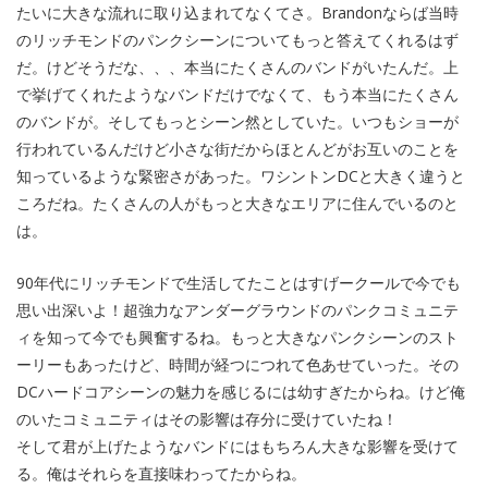
たいに大きな流れに取り込まれてなくてさ。Brandonならば当時
のリッチモンドのパンクシーンについてもっと答えてくれるはず
だ。けどそうだな、、、本当にたくさんのバンドがいたんだ。上
で挙げてくれたようなバンドだけでなくて、もう本当にたくさん
のバンドが。そしてもっとシーン然としていた。いつもショーが
行われているんだけど小さな街だからほとんどがお互いのことを
知っているような緊密さがあった。ワシントンDCと大きく違うと
ころだね。たくさんの人がもっと大きなエリアに住んでいるのと
は。
90年代にリッチモンドで生活してたことはすげークールで今でも
思い出深いよ！超強力なアンダーグラウンドのパンクコミュニテ
ィを知って今でも興奮するね。もっと大きなパンクシーンのスト
ーリーもあったけど、時間が経つにつれて色あせていった。その
DCハードコアシーンの魅力を感じるには幼すぎたからね。けど俺
のいたコミュニティはその影響は存分に受けていたね！
そして君が上げたようなバンドにはもちろん大きな影響を受けて
る。俺はそれらを直接味わってたからね。