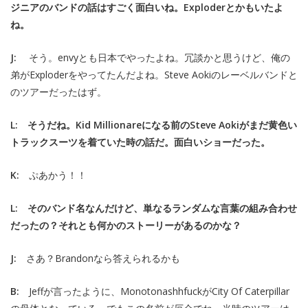
ジニアのバンドの話はすごく面白いね。Exploderとかもいたよ
ね。
J:
そう。envyとも日本でやったよね。冗談かと思うけど、俺の
弟がExploderをやってたんだよね。Steve Aokiのレーベルバンドと
のツアーだったはず。
L: そうだね。Kid Millionareになる前のSteve Aokiがまだ黄色い
トラックスーツを着ていた時の話だ。面白いショーだった。
K:
ぷあかう！！
L: そのバンド名なんだけど、単なるランダムな言葉の組み合わせ
だったの？それとも何かのストーリーがあるのかな？
J:
さあ？Brandonなら答えられるかも
B:
Jeffが言ったように、MonotonashhfuckがCity Of Caterpillar