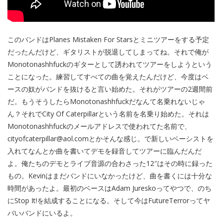
このバンドはPlanes Mistaken For Starsとミニツアーをする予定
だったんだけど、ギタリストが脱退してしまってね。それで俺が
Monotonashhfuckのギターとして誘われてツアーをしようという
ことになった。練習してすべての曲を覚えたんだけど、今度はベ
ースの奴がバンドを抜けると言い始めた。それがツアーの2週間前
だ。もうそうしたらMonotonashhfuckだなんて名乗れないじゃ
ん？それでCity Of Caterpillarという名前を名乗り始めた。それは
Monotonashhfuckのメールアドレスで使われてた名前で、
cityofcaterpillar@aol.comとかそんな感じ。で新しいベーシストを
入れてなんとか曲を書いてデモを録音してツアーに臨んだんだ
よ。俺たちのデモとライブ音源の合わさった12″はその時に録った
もの。Kevinはまだバンドにいなかったけど、曲を書くには十分な
時間があったよ。最初のベースはAdam Jureskoってやつで、のち
にStop It!を結成することになる。そして今はFutureTerrorってヤ
バいバンドにいるよ。