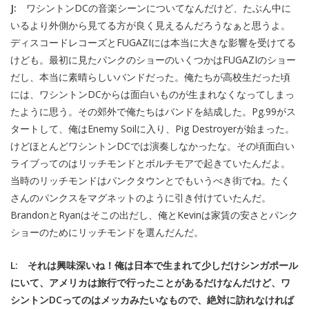
J:
ワシントンDCの音楽シーンについてなんだけど、たぶん中に
いるより外側から見てる方が良く見えるんだろうなぁと思うよ。
ディスコードレコーズとFUGAZIには本当に大きな影響を受けてる
けども。最初に見たパンクのショーのいくつかはFUGAZIのショー
だし、本当に素晴らしいバンドだった。俺たちが高校生だった頃
には、ワシントンDCからは面白いものが生まれなくなってしまっ
たように思う。その郊外で俺たちはバンドを結成した。Pg.99がス
タートして、俺はEnemy Soilに入り、Pig Destroyerが始まった。
けどほとんどワシントンDCでは演奏しなかったな。その頃面白い
ライブってのはリッチモンドとボルチモアで起きていたんだよ。
当時のリッチモンドはパンクタウンとでもいうべき街でね。たく
さんのパンクスをマグネットのように引き付けていたんだ。
BrandonとRyanはそこの出だし、俺とKevinは家賃の安さとパンク
ショーのためにリッチモンドを選んだんだ。
L: それは興味深いね！俺は日本で生まれて少しだけシンガポール
にいて、アメリカは旅行で行ったことがあるだけなんだけど、ワ
シントンDCってのはメッカみたいなもので、絶対に訪れなければ