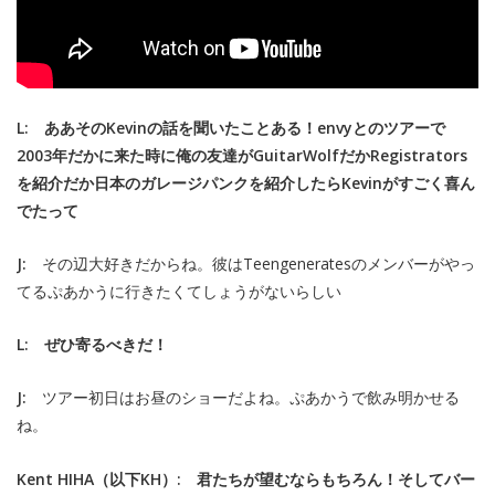
L: ああそのKevinの話を聞いたことある！envyとのツアーで
2003年だかに来た時に俺の友達がGuitarWolfだかRegistrators
を紹介だか日本のガレージパンクを紹介したらKevinがすごく喜ん
でたって
J:
その辺大好きだからね。彼はTeengeneratesのメンバーがやっ
てるぷあかうに行きたくてしょうがないらしい
L: ぜひ寄るべきだ！
J:
ツアー初日はお昼のショーだよね。ぷあかうで飲み明かせる
ね。
Kent HIHA（以下KH）: 君たちが望むならもちろん！そしてバー