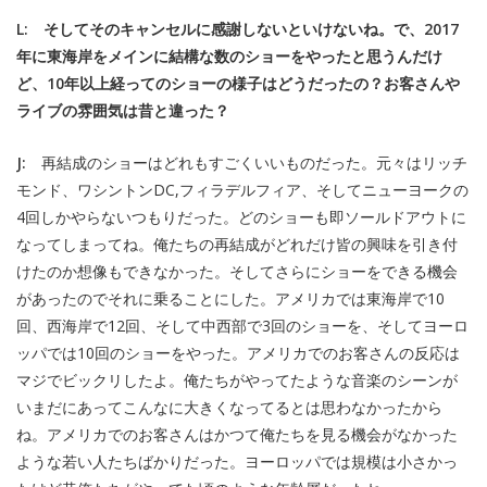
L: そしてそのキャンセルに感謝しないといけないね。で、2017
年に東海岸をメインに結構な数のショーをやったと思うんだけ
ど、10年以上経ってのショーの様子はどうだったの？お客さんや
ライブの雰囲気は昔と違った？
J:
再結成のショーはどれもすごくいいものだった。元々はリッチ
モンド、ワシントンDC,フィラデルフィア、そしてニューヨークの
4回しかやらないつもりだった。どのショーも即ソールドアウトに
なってしまってね。俺たちの再結成がどれだけ皆の興味を引き付
けたのか想像もできなかった。そしてさらにショーをできる機会
があったのでそれに乗ることにした。アメリカでは東海岸で10
回、西海岸で12回、そして中西部で3回のショーを、そしてヨーロ
ッパでは10回のショーをやった。アメリカでのお客さんの反応は
マジでビックリしたよ。俺たちがやってたような音楽のシーンが
いまだにあってこんなに大きくなってるとは思わなかったから
ね。アメリカでのお客さんはかつて俺たちを見る機会がなかった
ような若い人たちばかりだった。ヨーロッパでは規模は小さかっ