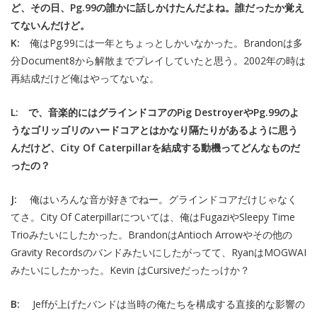
ど、その日、Pg.99の誰かに話しかけたんだよね。誰だったか覚え
てないんだけど。
K:
俺はPg.99には一年とちょっとしかいなかった。Brandonは多
分Document8から解散までプレイしていたと思う。2002年の時は
再結成だけど俺はやってないな。
L: で、音楽的にはグラインドコアのPig DestroyerやPg.99のよ
うなゴリッゴリのハードコアとはかなり隔たりがあるように思う
んだけど、City Of Caterpillarを結成する動機ってどんなものだ
ったの？
J:
俺はいろんな音が好きでねー。グラインドコアだけじゃなく
てさ。City Of Caterpillarについては、俺はFugaziやSleepy Time
Trioみたいにしたかった。BrandonはAntioch Arrowやその他の
Gravity Recordsのバンドみたいにしたがってて、RyanはMOGWAI
みたいにしたかった。Kevin はCursiveだったっけか？
B:
Jeffが上げたバンドは当時の俺たちを構成する直接的な影響の