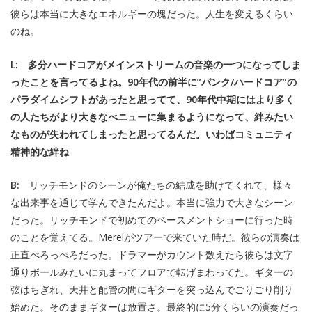
彼らは本当に大きなエネルギーの塊だった。人生を変えるくらい
のね。
L: 多分ハードコアがメインストリームの音楽の一つになってしま
ったことを言ってるよね。90年代の前半に”パンク/ハードコア”の
パラダイムシフトがあったと思ってて、90年代中期にはより多く
の人たちがより大きなべニューに集まるようになって、絆みたい
なものが失われてしまったと思ってるんだ。いわばコミュニティ
精神的な絆ね
B:
リッチモンドのシーンが俺たちの結成を助けてくれて、様々
な出来事を通じて学んできたんだよ。本当に強力で大きなシーン
だった。リッチモンドで初めてのベースメントショーに行った時
のことを覚えてる。Merelがツアーで来ていた時だ。彼らの演奏は
正直ぺろっぺろだった。ドラマーがカウント数えたら彼らは文字
通りボールみたいに丸まってフロアで転げまわってた。ギターの
弦はちぎれ、天井と配管の間にギターを突っ込んでごりごり削り
始めた。そのままギターは放置さ。最終的に5分くらいの演奏だっ