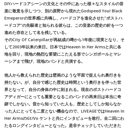
DIYハードコアシーンの文化とその中にあった様々なスタイルの音
楽に敬意を示しつつ、別の原野から現れたGodspeed You! Black
Emeperorの世界感に共鳴し、ハードコアを進化させた”ポストハ
ードコア”の先駆者と知られる彼らは、この音楽の歴史の針を一つ
進めた存在として名を残している。
そのCity Of Caterpillarが再結成の噂から1年後に現実となり、そ
して2003年以来の来日。日本ではHeaven In Her Armsと共に各
地を回り、現地の熱烈な要望にこたえる形でシンガポールとマレ
ーシアまで飛び、現地のバンドと共演する。
他人から教えられた歴史は壁画のような平面で捉えられ奥行きを
持たない。が、自分で感じた歴史は時間という奥行きを伴った世
界となって、自分の身体の中に刻まれる。現在のポストハードコ
アディガーにとっても重要となるこのバンドの再来日は本当に奇
跡でしかない。昔から知っていた人も、歴史としてしか知らなか
った人にとっても二度とない機会なので、LIVEAGEではHeaven In
Her ArmsのGt/Vo ケントと共にインタビューを敢行。全二回にわ
たるロングインタビューとなった。是非チェックしていただきた