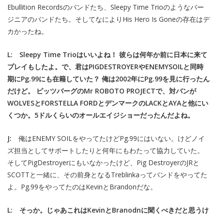
Ebullition Recordsのバンドたち、Sleepy Time Trioのようなバー
ジニアのバンドたち。そしてなによりHis Hero Is Goneの存在はデ
カかったね。
L: Sleepy Time Trioはいいよね！ 彼らは何年か前に日本に来て
プレイもしたよ。で、君はPIGDESTROYERやENEMYSOILと同時
期にPg.99にも在籍していた？ 俺は2002年にPg.99を見に行ったん
だけど。 ピッツバーグのMr ROBOTO PROJECTで、対バンが
WOLVESとFORSTELLA FORDとデンマークのLACKとAYAと他にい
くつか。5ドルくらいのオールエイジショーだったんだよね。
J:
俺はENEMY SOILをやってたけどPg.99にはいない。けどノイ
ズ担当としてサポートしたりと何年にもわたって協力していた。
そしてPigDestroyerにもいなかったけど、Pig DestroyerのJRと
SCOTTと一緒に、その前身となるTreblinkaってバンドをやってた
よ。Pg.99をやってたのはKevinとBrandonだな。
L: そっか。じゃあこれはKevinとBranodnに聞くべきだと思うけ