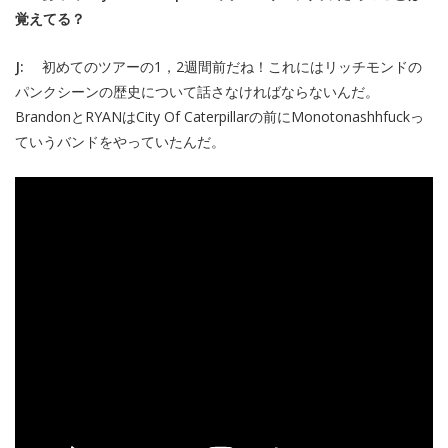
覚えてる？
J:
初めてのツアーの1，2週間前だね！これにはリッチモンドの
パンクシーンの歴史について話さなければならないんだ。
BrandonとRYANはCity Of Caterpillarの前にMonotonashhfuckっ
ていうバンドをやっていたんだ。