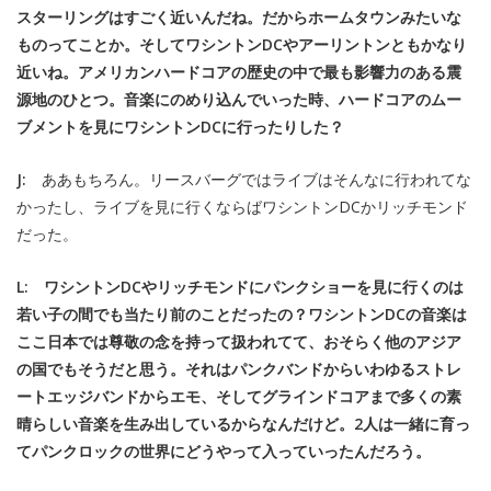
スターリングはすごく近いんだね。だからホームタウンみたいな
ものってことか。そしてワシントンDCやアーリントンともかなり
近いね。アメリカンハードコアの歴史の中で最も影響力のある震
源地のひとつ。音楽にのめり込んでいった時、ハードコアのムー
ブメントを見にワシントンDCに行ったりした？
J:
ああもちろん。リースバーグではライブはそんなに行われてな
かったし、ライブを見に行くならばワシントンDCかリッチモンド
だった。
L: ワシントンDCやリッチモンドにパンクショーを見に行くのは
若い子の間でも当たり前のことだったの？ワシントンDCの音楽は
ここ日本では尊敬の念を持って扱われてて、おそらく他のアジア
の国でもそうだと思う。それはパンクバンドからいわゆるストレ
ートエッジバンドからエモ、そしてグラインドコアまで多くの素
晴らしい音楽を生み出しているからなんだけど。2人は一緒に育っ
てパンクロックの世界にどうやって入っていったんだろう。