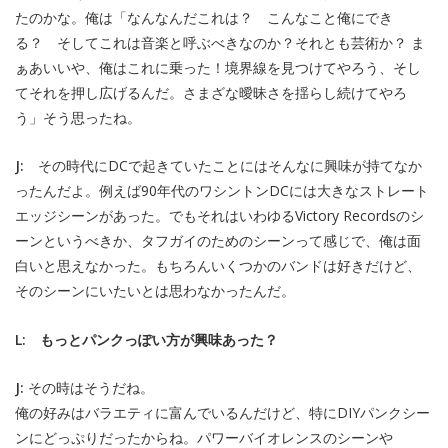
たのかな。俺は「なんなんだこれは？ こんなこと俺にでき
る？ そしてこれは音楽と呼ぶべきなのか？それとも芸術か？ ま
ぁあいいや、俺はこれに乗った！境界線を見つけてやろう、そし
てそれを押し広げるんだ。さまざな曖昧さを揺らし続けてやろ
う」そう思ったね。
J:
その時代にDCで起きていたことにはそんなに興味が持てなか
ったんだよ。例えば90年代のワシントンDCには大きなストレート
エッジシーンがあった。でもそれはいわゆるVictory Recordsのシ
ーンというべきか、タフガイのためのシーンって感じで、俺は面
白いと思えなかった。もちろんいくつかのバンドは好きだけど、
そのシーンにいたいとは思わなかったんだ。
L: もっとパンクっぽい方が興味あった？
J:
その時はそうだね。
俺の好みはバラエティに富んでいるんだけど、特にDIYパンクシー
ンにどっぷりだったからね。パワーバイオレンスのシーンや