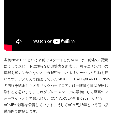
当初New Dealという名前でスタートしたACMEは、前述の3要素
によってスピードに頼らない破壊力を追求し、同時にメンバーの
情報を極力明かさないという秘密めいたポリシーのもと活動を行
います。アメリカで始まっていたSICK OF IT ALLやEARTH CRISIS
の路線を継承したメタリックハードコアとは一味違う情念が感じ
取れると思います。これがブレーメンコアの最初にして至高のフ
ォーマットとして知れ渡り、CONVERGEや初期CaveInなども
ACMEの影響を公言しています。そしてACMEは3年という短い活
動期間で解散します。