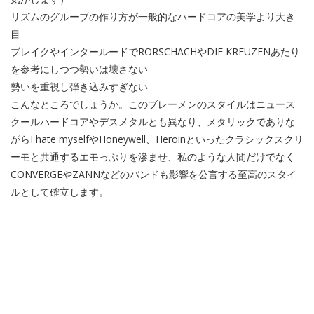
リズムのグルーブの作り方が一般的なハードコアの美学より大き
目
ブレイクやインタールードでRORSCHACHやDIE KREUZENあたり
を参考にしつつ勢いは壊さない
勢いを重視し弾き込みすぎない
こんなところでしょうか。このブレーメンのスタイルはニュース
クールハードコアやデスメタルとも異なり、メタリックでありな
がらI hate myselfやHoneywell、Heroinといったクラシックスクリ
ーモと共通するエモっぷりを滲ませ、私のような人間だけでなく
CONVERGEやZANNなどのバンドも影響を公言する至高のスタイ
ルとして確立します。