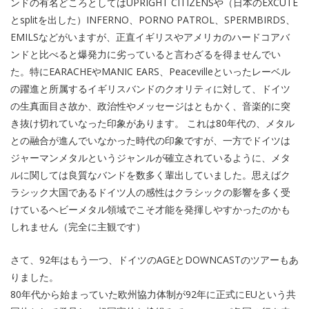
ンドの有名どころとしてはUPRIGHT CITIZENSや（日本のEXCUTE
とsplitを出した）INFERNO、PORNO PATROL、SPERMBIRDS、
EMILSなどがいますが、正直イギリスやアメリカのハードコアバ
ンドと比べると爆発力に劣っていると言わざるを得ませんでい
た。特にEARACHEやMANIC EARS、Peacevilleといったレーベル
の躍進と所属するイギリスバンドのクオリティに対して、ドイツ
の生真面目さ故か、政治性やメッセージはともかく、音楽的に突
き抜け切れていなった印象があります。 これは80年代の、メタル
との融合が進んでいなかった時代の印象ですが、一方でドイツは
ジャーマンメタルというジャンルが確立されているように、メタ
ルに関しては良質なバンドを数多く輩出していました。思えばク
ラシック大国であるドイツ人の感性はクラシックの影響を多く受
けているヘビーメタル領域でこそ才能を発揮しやすかったのかも
しれません（完全に主観です）
さて、92年はもう一つ、ドイツのAGEとDOWNCASTのツアーもあ
りました。
80年代から始まっていた欧州協力体制が92年に正式にEUという共