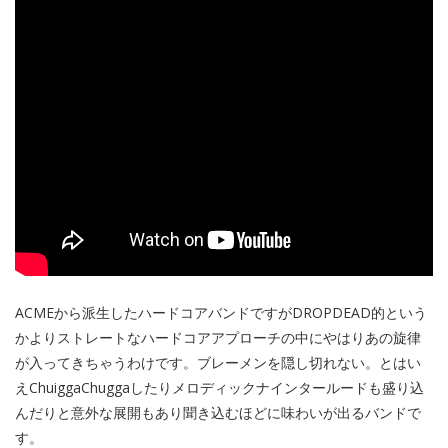
ACMEから派生したハードコアバンドですがDROPDEAD的という
かよりストレートなハードコアアプローチの中にやはりあの旋律
が入ってきちゃうわけです。ブレーメンを隠し切れない。とはい
えChuiggaChuggaしたりメロディックナインタールードも盛り込
んだりと意外な展開もあり聞き込むほどに味わいが出るバンドで
す。