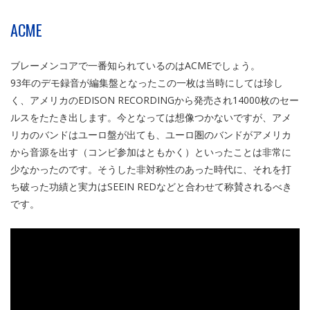
ACME
ブレーメンコアで一番知られているのはACMEでしょう。
93年のデモ録音が編集盤となったこの一枚は当時にしては珍し
く、アメリカのEDISON RECORDINGから発売され14000枚のセー
ルスをたたき出します。今となっては想像つかないですが、アメ
リカのバンドはユーロ盤が出ても、ユーロ圏のバンドがアメリカ
から音源を出す（コンピ参加はともかく）といったことは非常に
少なかったのです。そうした非対称性のあった時代に、それを打
ち破った功績と実力はSEEIN REDなどと合わせて称賛されるべき
です。