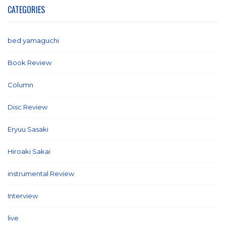
CATEGORIES
bed yamaguchi
(1)
Book Review
(2)
Column
(21)
Disc Review
(58)
Eryuu Sasaki
(5)
Hiroaki Sakai
(7)
instrumental Review
(7)
Interview
(86)
live
(16)