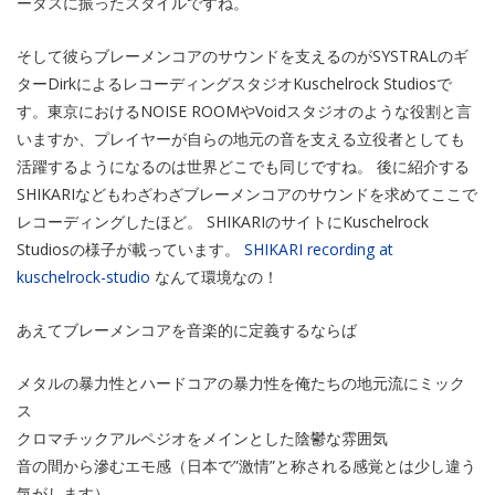
ータスに振ったスタイルですね。
そして彼らブレーメンコアのサウンドを支えるのがSYSTRALのギ
ターDirkによるレコーディングスタジオKuschelrock Studiosで
す。東京におけるNOISE ROOMやVoidスタジオのような役割と言
いますか、プレイヤーが自らの地元の音を支える立役者としても
活躍するようになるのは世界どこでも同じですね。 後に紹介する
SHIKARIなどもわざわざブレーメンコアのサウンドを求めてここで
レコーディングしたほど。 SHIKARIのサイトにKuschelrock
Studiosの様子が載っています。
SHIKARI recording at
kuschelrock-studio
なんて環境なの！
あえてブレーメンコアを音楽的に定義するならば
メタルの暴力性とハードコアの暴力性を俺たちの地元流にミック
ス
クロマチックアルペジオをメインとした陰鬱な雰囲気
音の間から滲むエモ感（日本で”激情”と称される感覚とは少し違う
気がします）