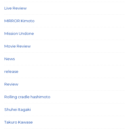
Live Review
(40)
MIRROR Kimoto
(7)
Mission Undone
(2)
Movie Review
(3)
News
(127)
release
(5)
Review
(26)
Rolling cradle hashimoto
(1)
Shuhei Itagaki
(13)
Takuro Kawase
(6)