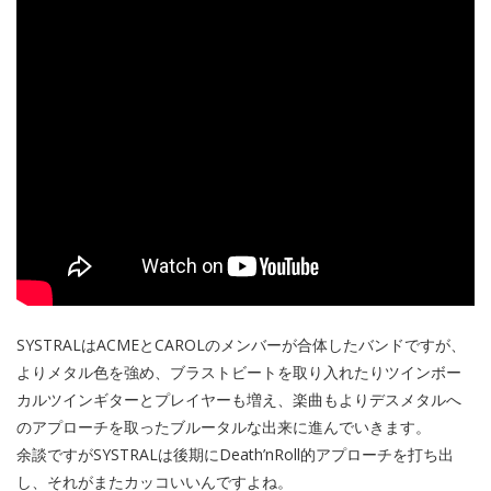
SYSTRALはACMEとCAROLのメンバーが合体したバンドですが、
よりメタル色を強め、ブラストビートを取り入れたりツインボー
カルツインギターとプレイヤーも増え、楽曲もよりデスメタルへ
のアプローチを取ったブルータルな出来に進んでいきます。
余談ですがSYSTRALは後期にDeath’nRoll的アプローチを打ち出
し、それがまたカッコいいんですよね。