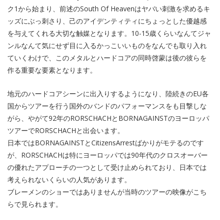
ク1から始まり、前述のSouth Of Heavenはヤバい刺激を求めるキ
ッズにぶっ刺さり、己のアイデンティティにちょっとした優越感
を与えてくれる大切な触媒となります。10-15歳くらいなんてジャ
ンルなんて気にせず目に入るかっこいいものをなんでも取り入れ
ていくわけで、このメタルとハードコアの同時啓蒙は後の彼らを
作る重要な要素となります。
地元のハードコアシーンに出入りするようになり、陸続きのEU各
国からツアーを行う国外のバンドのパフォーマンスをも目撃しな
がら、やがて92年のRORSCHACHとBORNAGAINSTのヨーロッパ
ツアーでRORSCHACHと出会います。
日本ではBORNAGAINSTとCitizensArrestばかりがモテるのです
が、RORSCHACHは特にヨーロッパでは90年代のクロスオーバー
の優れたアプローチの一つとして受け止められており、日本では
考えられないくらいの人気があります。
ブレーメンのショーではありませんが当時のツアーの映像がこち
らで見られます。