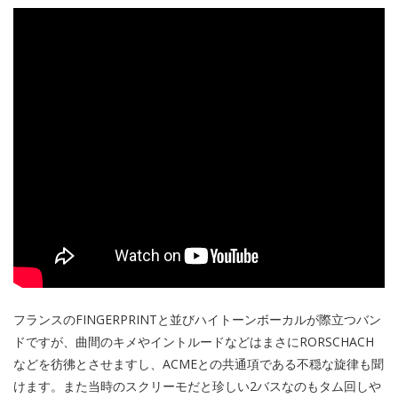
フランスのFINGERPRINTと並びハイトーンボーカルが際立つバン
ドですが、曲間のキメやイントルードなどはまさにRORSCHACH
などを彷彿とさせますし、ACMEとの共通項である不穏な旋律も聞
けます。また当時のスクリーモだと珍しい2バスなのもタム回しや