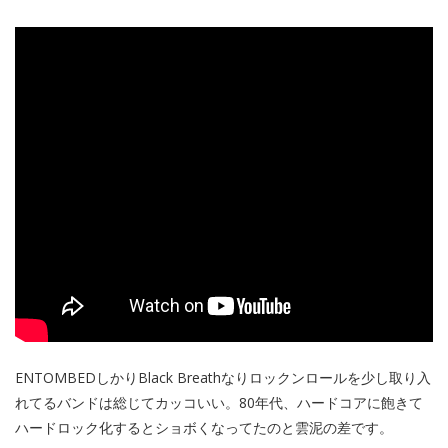
ENTOMBEDしかりBlack Breathなりロックンロールを少し取り入
れてるバンドは総じてカッコいい。80年代、ハードコアに飽きて
ハードロック化するとショボくなってたのと雲泥の差です。