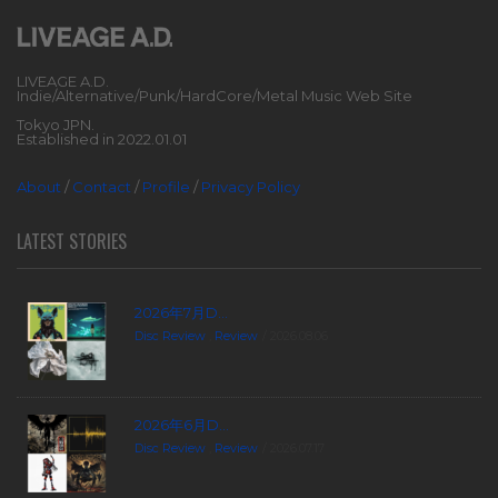
LIVEAGE A.D.
Indie/Alternative/Punk/HardCore/Metal Music Web Site
Tokyo JPN.
Established in 2022.01.01
About
/
Contact
/
Profile
/
Privacy Policy
LATEST STORIES
2026年7月D...
Disc Review
,
Review
2026.08.06
2026年6月D...
Disc Review
,
Review
2026.07.17