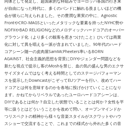
同体として発足し、超国家的な枠組みでヨーロッパ各国の行き来
が自由になった時代に、多くのバンドに触れる羨ましいほどの機
会が彼らに与えられました。その豊潤な果実の中に、Agnostic
FrontやCRO-MAGSといったメタリックな要素を持ったNYHC勢や
NOFXやBAD RELIGIONなどのメロディックハードコアのオーバー
グラウンド化（より多くの観客を惹きつけたこと）ひいては商業
化に対して異を唱える一派が含まれていました。90年代のハード
コアシーン随一の皮肉屋SamMcPheeters率いるBORN
AGAINST、社会主義的思想を背景にDIYやジェンダー問題などを
新たな視点で提示し客のMoshを禁じ、血の気の盛んな男のエクサ
サイズタイムではなく考える時間としてのステージパフォーマン
スを提示したDowncastがこぞってEUツアーを行い、改めてハー
ドコアとは何を意味するのかを各地に投げかけていくことになり
ます。かねてからリベラルであったユーロハードコアシーンは、
DIYであるとは何か？自立した状態でいることとは何か？女性を平
等に扱うとはどういうことかを改めて問い、オープンマインドか
つリスペクトの精神から様々な音楽スタイルがスクワットやハウ
スショーで交流することで、これまでの様式から外れた多くの音