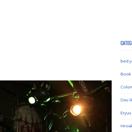
CATEG
bed 
Book
Colu
Disc 
Eryuu
Hiroa