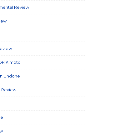
umental Review
(7)
view
(86)
6)
Review
(40)
OR Kimoto
(7)
on Undone
(2)
 Review
(3)
(127)
se
(5)
ew
(26)