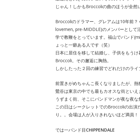
じゃん！しかもBroccoliの曲のほうが
Broccoliのドラマー、グレアムは10年前？く
lovemen, pre-MIDDLE)のメン
学で教鞭をとっています。福山でバンド(mi
ょっと一癖ある人です（笑）
日本に居住を移して結婚し、子供をもうけ
Broccoli。その邂逅に胸熱。
しかしたった２回の練習でどれだけのライ
前置きがめちゃんこ長くなりましたが、熱狂の
鶯谷は東京の中でも最もカオスな街といえ
うずまく街、そこにバンドマンが夜な夜な集ま
この日はシークレットでのBroccoliの
り。。会場は人が入りきれないほど満員！
では一バンド目
CHIPPENDALE