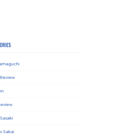
ORIES
yamaguchi
(1)
 Review
(2)
mn
(21)
Review
(58)
 Sasaki
(5)
ki Sakai
(7)