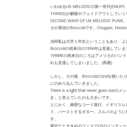
いわゆるUK MELODICの第一世代(SNUFF, LEAT
THINGS)が解散やフェイドアウトして
SECOND WAVE OF UK MELODIC PUNK。
その筆頭がBroccoliです。Chopper, Ho
当時私は大学１年生ということもあり、上京した
Broccoliの初来日の1996年は見逃してい
1998年の再来日のころはアメリカのバンド(B
れも見逃してしまいました。(馬鹿)
しかし、その後、Broccoliの2ndを
にのめり込んでいきました。
There is a light that never g
き」と答えていたのも大きいです。
とにかく、緻密なコード進行、イギリスら
ド、バーストするギター。スルメのように
す。
最近だと大きめのフェスでUSのインディーバンドC