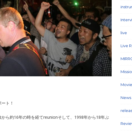
instr
Inter
live
(1
Live 
MIRR
Missi
Movie
News
レポート！
relea
が解散から約16年の時を経てreunionそして、1998年から18年ぶ
Revi