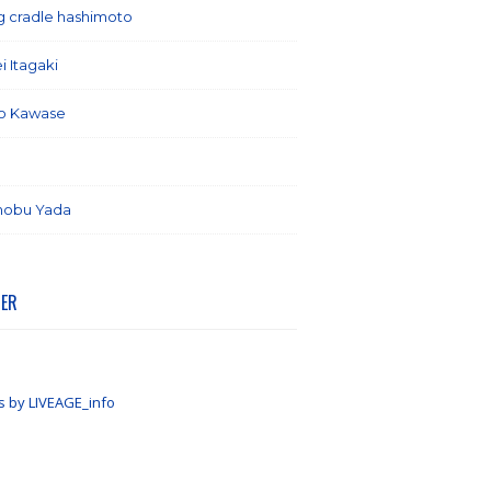
ng cradle hashimoto
(1)
i Itagaki
(13)
o Kawase
(6)
(7)
nobu Yada
(6)
TER
s by LIVEAGE_info