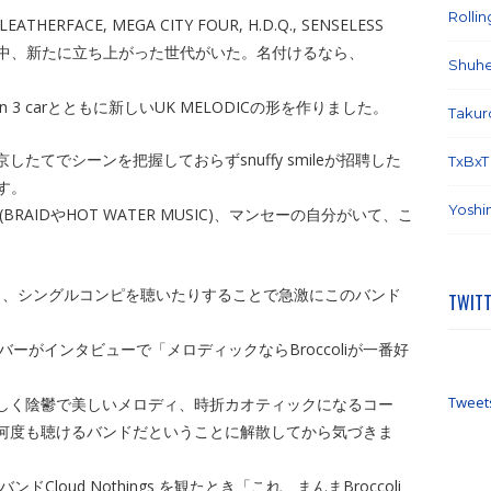
Rolli
HERFACE, MEGA CITY FOUR, H.D.Q., SENSELESS
いく中、新たに立ち上がった世代がいた。名付けるなら、
Shuhe
oton 3 carとともに新しいUK MELODICの形を作りました。
Takur
てでシーンを把握しておらずsnuffy smileが招聘した
TxBxT
ます。
Yoshi
RAIDやHOT WATER MUSIC)、マンセーの自分がいて、こ
聴いたり、シングルコンピを聴いたりすることで急激にこのバンド
TWIT
oes outのメンバーがインタビューで「メロディックならBroccoliが一番好
Tweet
しく陰鬱で美しいメロディ、時折カオティックになるコー
何度も聴けるバンドだということに解散してから気づきま
loud Nothings を観たとき「これ、まんまBroccoli