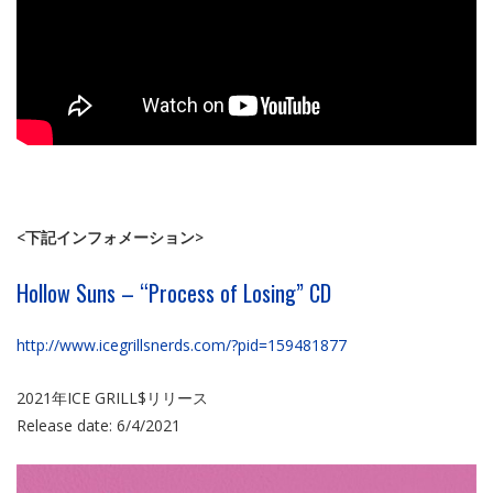
<下記インフォメーション>
Hollow Suns – “Process of Losing” CD
http://www.icegrillsnerds.com/?pid=159481877
2021年ICE GRILL$リリース
Release date: 6/4/2021