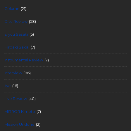
Column
(21)
Disc Review
(58)
Eryuu Sasaki
(5)
Hiroaki Sakai
(7)
instrumental Review
(7)
Interview
(86)
live
(16)
Live Review
(40)
MIRROR Kimoto
(7)
Mission Undone
(2)