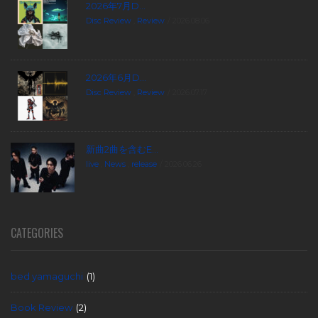
2026年7月D...
Disc Review
,
Review
2026.08.06
2026年6月D...
Disc Review
,
Review
2026.07.17
新曲2曲を含むE...
live
,
News
,
release
2026.06.26
CATEGORIES
bed yamaguchi
(1)
Book Review
(2)