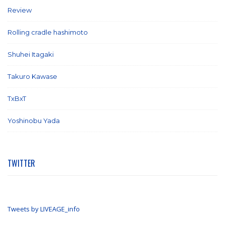
Review
(26)
Rolling cradle hashimoto
(1)
Shuhei Itagaki
(13)
Takuro Kawase
(6)
TxBxT
(7)
Yoshinobu Yada
(6)
TWITTER
Tweets by LIVEAGE_info